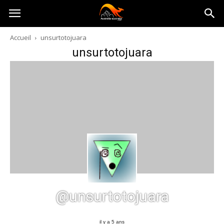
Australia-
Accueil
unsurtotojuara
unsurtotojuara
australie.com
@unsurtotojuara
il y a 5 ans