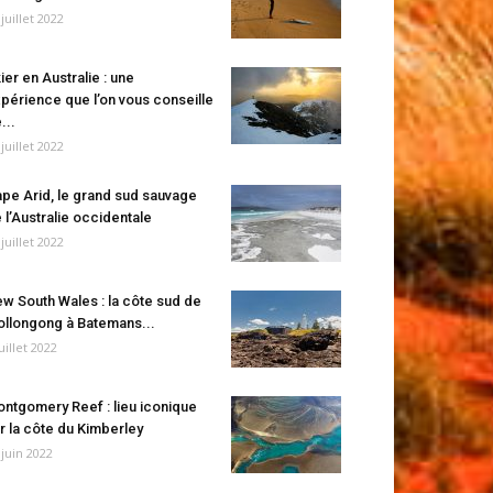
 juillet 2022
ier en Australie : une
périence que l’on vous conseille
...
 juillet 2022
pe Arid, le grand sud sauvage
 l’Australie occidentale
 juillet 2022
w South Wales : la côte sud de
llongong à Batemans...
juillet 2022
ntgomery Reef : lieu iconique
r la côte du Kimberley
 juin 2022