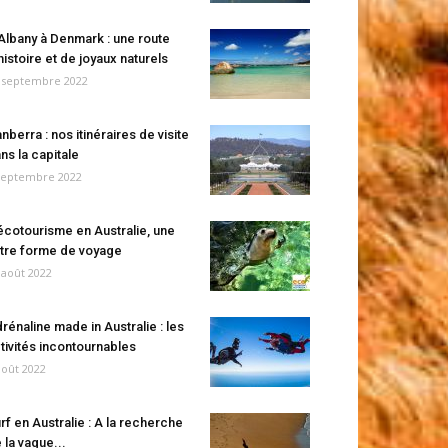
Albany à Denmark : une route
histoire et de joyaux naturels
 septembre 2022
nberra : nos itinéraires de visite
ns la capitale
septembre 2022
écotourisme en Australie, une
tre forme de voyage
 août 2022
rénaline made in Australie : les
tivités incontournables
août 2022
rf en Australie : A la recherche
 la vague...