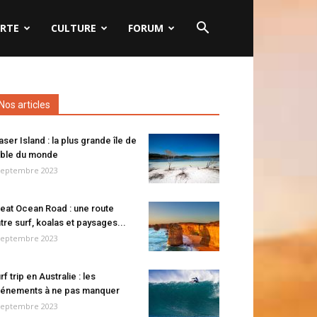
RTE
CULTURE
FORUM
Nos articles
aser Island : la plus grande île de
ble du monde
septembre 2023
eat Ocean Road : une route
tre surf, koalas et paysages...
septembre 2023
rf trip en Australie : les
énements à ne pas manquer
septembre 2023