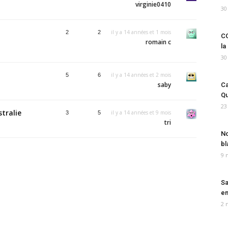
virginie0410
30
il y a 14 années et 1 mois
2
2
CO
romain c
la
30
il y a 14 années et 2 mois
5
6
saby
Ca
Qu
23
tralie
il y a 14 années et 9 mois
3
5
tri
No
bl
9 
Sa
em
2 