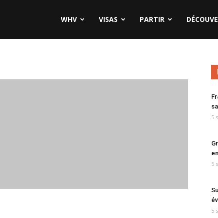
WHV
VISAS
PARTIR
DÉCOUVE
Fr
sa
5 
Gr
en
5 
Su
év
5 