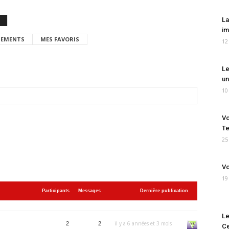
La
im
EMENTS
MES FAVORIS
12
Le
un
10
Vo
Te
25
Vo
19
Participants
Messages
Dernière publication
Le
il y a 6 années et 3 mois
2
2
Ce