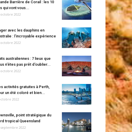
ande Barrière de Corail : les 10
es qui vont vous...
 octobre 2022
ger avec les dauphins en
stralie : l’incroyable expérience
 octobre 2022
its australiennes : 7 lieux que
us n’êtes pas prêt d’oublier...
 octobre 2022
s activités gratuites à Perth,
ur un été coloré et bien...
octobre 2022
wnsville, point stratégique du
rd tropical Queensland
 septembre 2022