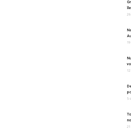
Gr
îl
26
Na
Au
19
Nu
vo
12
De
po
5 
To
no
21