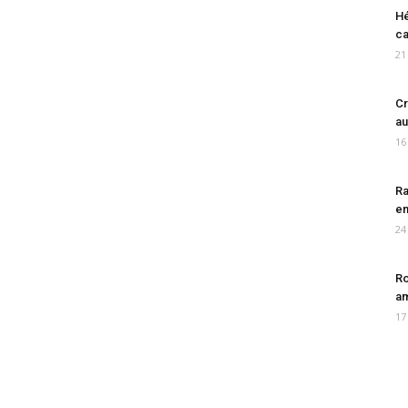
Hé
ca
21
Cr
au
16
Ra
en
24
Ro
am
17