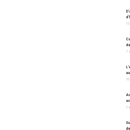
D’
d’
15
Ca
da
7 
L’
au
10
Ad
ac
3 
Su
de