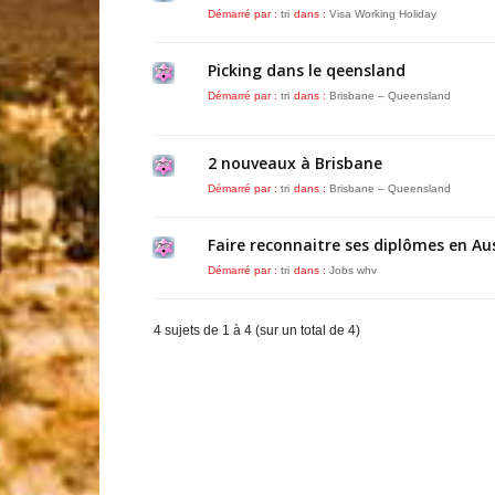
Démarré par :
tri
dans :
Visa Working Holiday
Picking dans le qeensland
Démarré par :
tri
dans :
Brisbane – Queensland
2 nouveaux à Brisbane
Démarré par :
tri
dans :
Brisbane – Queensland
Faire reconnaitre ses diplômes en Aus
Démarré par :
tri
dans :
Jobs whv
4 sujets de 1 à 4 (sur un total de 4)