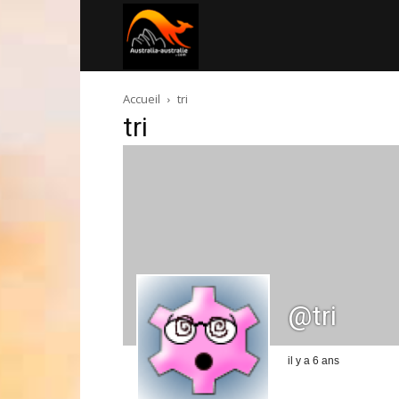
Australia-
Accueil
tri
australie.com
tri
@tri
il y a 6 ans