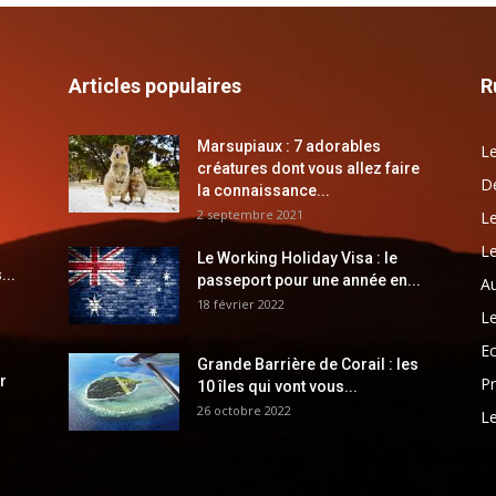
Articles populaires
R
Marsupiaux : 7 adorables
Le
créatures dont vous allez faire
Dé
la connaissance...
2 septembre 2021
Le
Le
Le Working Holiday Visa : le
...
passeport pour une année en...
Au
18 février 2022
Le
E
Grande Barrière de Corail : les
r
Pr
10 îles qui vont vous...
26 octobre 2022
Le