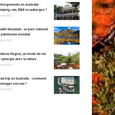
bergements en Australie :
mping, van, B&B ou auberges ?
 juin 2022
adle Mountain : un parc national
 patrimoine mondial
 juin 2022
inbow Region, un mode de vie
 synergie avec la nature
 mai 2022
ad trip en Australie : comment
énager son van ?
 mai 2022