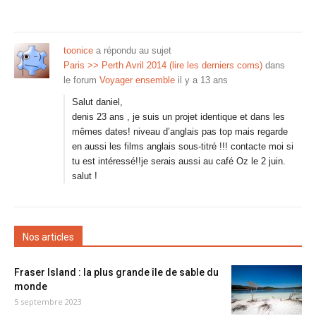
toonice
a répondu au sujet
Paris >> Perth Avril 2014 (lire les derniers coms)
dans
le forum
Voyager ensemble
il y a 13 ans
Salut daniel,
denis 23 ans , je suis un projet identique et dans les
mêmes dates! niveau d’anglais pas top mais regarde
en aussi les films anglais sous-titré !!! contacte moi si
tu est intéressé!!je serais aussi au café Oz le 2 juin.
salut !
Nos articles
Fraser Island : la plus grande île de sable du
monde
5 septembre 2023