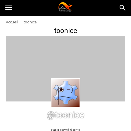
Australia-
Accueil
toonice
toonice
australie.com
@toonice
Pas d’activité récente