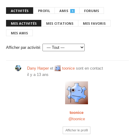
ACTIVITÉS
PROFIL
AMIS
FORUMS
1
MES ACTIVITÉS
MES CITATIONS
MES FAVORIS
MES AMIS
Afficher par activité:
Dany Harper
et
toonice
sont en contact
il y a 13 ans
toonice
@toonice
Afficher le profil