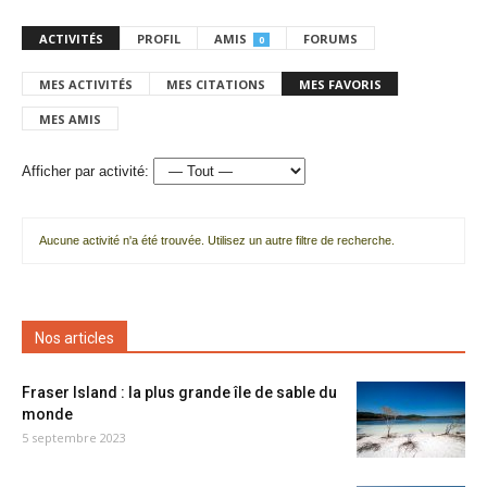
ACTIVITÉS
PROFIL
AMIS
FORUMS
0
MES ACTIVITÉS
MES CITATIONS
MES FAVORIS
MES AMIS
Afficher par activité:
Aucune activité n'a été trouvée. Utilisez un autre filtre de recherche.
Nos articles
Fraser Island : la plus grande île de sable du
monde
5 septembre 2023