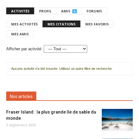
ACTIVITÉS
PROFIL
AMIS
FORUMS
0
MES ACTIVITÉS
MES CITATIONS
MES FAVORIS
MES AMIS
Afficher par activité:
Aucune activité n'a été trouvée. Utilisez un autre filtre de recherche.
Nos articles
Fraser Island : la plus grande île de sable du
monde
5 septembre 2023