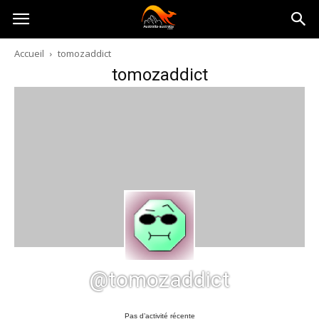
Australia-
Accueil
tomozaddict
tomozaddict
australie.com
@tomozaddict
Pas d’activité récente