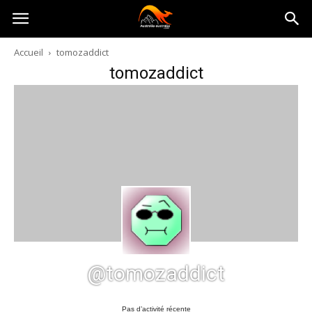
Australia-
Accueil
tomozaddict
tomozaddict
australie.com
@tomozaddict
Pas d’activité récente