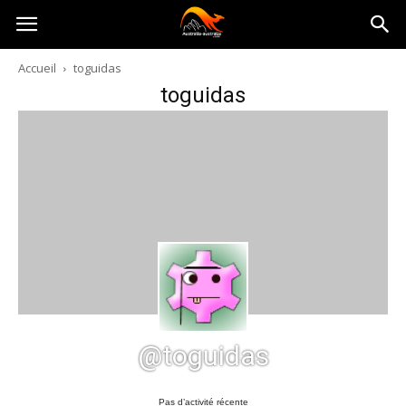
Australia-
Accueil
toguidas
toguidas
australie.com
@toguidas
Pas d’activité récente