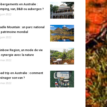
bergements en Australie :
mping, van, B&B ou auberges ?
 juin 2022
adle Mountain : un parc national
 patrimoine mondial
 juin 2022
inbow Region, un mode de vie
 synergie avec la nature
 mai 2022
ad trip en Australie : comment
énager son van ?
 mai 2022