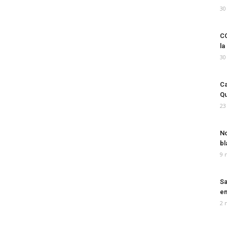
30
CO
la
30
Ca
Qu
23
No
bl
9 
Sa
em
2 