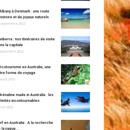
Albany à Denmark : une route
histoire et de joyaux naturels
 septembre 2022
nberra : nos itinéraires de visite
ns la capitale
septembre 2022
écotourisme en Australie, une
tre forme de voyage
 août 2022
rénaline made in Australie : les
tivités incontournables
août 2022
rf en Australie : A la recherche
 la vague...