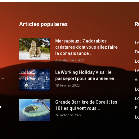
Articles populaires
R
Marsupiaux : 7 adorables
Le
créatures dont vous allez faire
Dé
la connaissance...
2 septembre 2021
Le
Le
Le Working Holiday Visa : le
...
passeport pour une année en...
Au
18 février 2022
Le
E
Grande Barrière de Corail : les
r
Pr
10 îles qui vont vous...
26 octobre 2022
Le