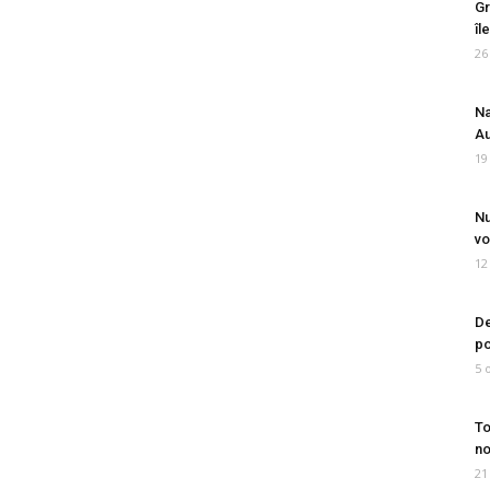
Gr
îl
26
Na
Au
19
Nu
vo
12
De
po
5 
To
no
21