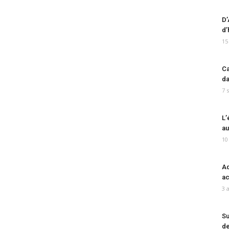
D’
d’
15
Ca
da
7 
L’
au
10
Ad
ac
3 
Su
de