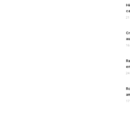
Hé
ca
21
Cr
au
16
Ra
en
24
Ro
am
17