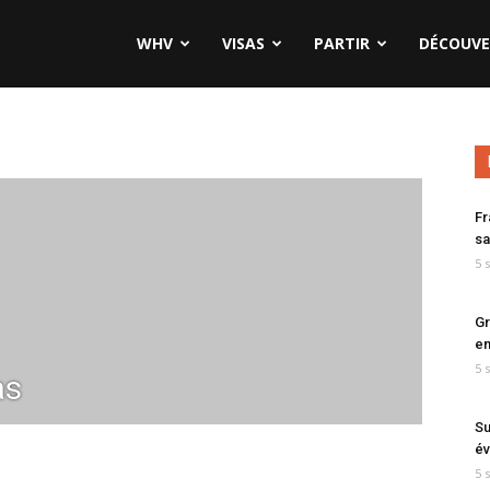
WHV
VISAS
PARTIR
DÉCOUVE
Fr
sa
5 
Gr
en
5 
as
Su
év
5 