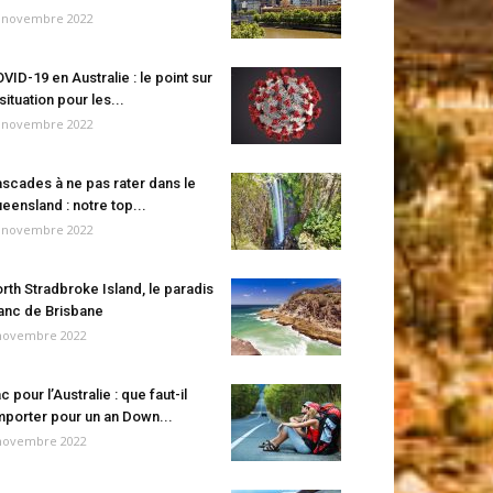
 novembre 2022
VID-19 en Australie : le point sur
 situation pour les...
 novembre 2022
scades à ne pas rater dans le
eensland : notre top...
 novembre 2022
rth Stradbroke Island, le paradis
anc de Brisbane
novembre 2022
c pour l’Australie : que faut-il
porter pour un an Down...
novembre 2022