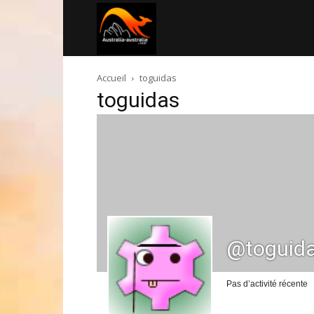
Australia-
Accueil
toguidas
australie.com
toguidas
@toguid
Pas d’activité récente