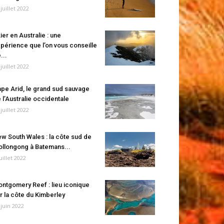
 juillet 2022
ier en Australie : une
périence que l’on vous conseille
...
 juillet 2022
pe Arid, le grand sud sauvage
 l’Australie occidentale
 juillet 2022
w South Wales : la côte sud de
llongong à Batemans...
juillet 2022
ntgomery Reef : lieu iconique
r la côte du Kimberley
 juin 2022