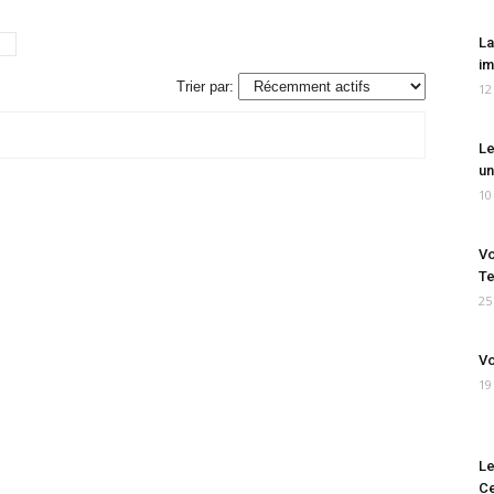
La
im
Trier par:
12
Le
un
10
Vo
Te
25
Vo
19
Le
Ce