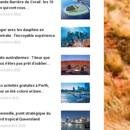
ande Barrière de Corail : les 10
es qui vont vous...
 octobre 2022
ger avec les dauphins en
stralie : l’incroyable expérience
 octobre 2022
its australiennes : 7 lieux que
us n’êtes pas prêt d’oublier...
 octobre 2022
s activités gratuites à Perth,
ur un été coloré et bien...
octobre 2022
wnsville, point stratégique du
rd tropical Queensland
 septembre 2022