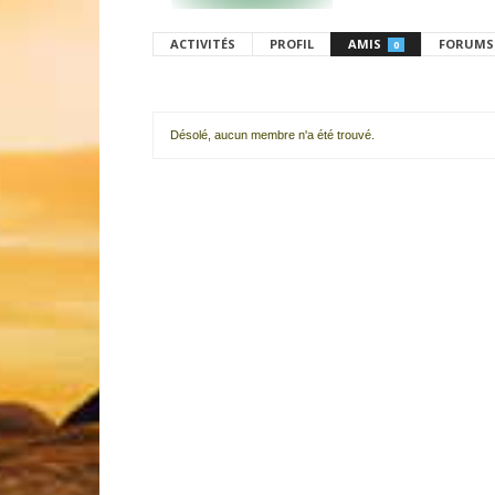
ACTIVITÉS
PROFIL
AMIS
FORUMS
0
Désolé, aucun membre n'a été trouvé.
Mes
amis