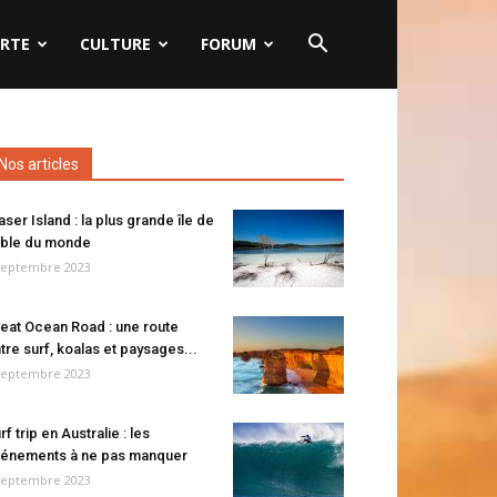
RTE
CULTURE
FORUM
Nos articles
aser Island : la plus grande île de
ble du monde
septembre 2023
eat Ocean Road : une route
tre surf, koalas et paysages...
septembre 2023
rf trip en Australie : les
énements à ne pas manquer
septembre 2023