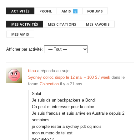
ACTIVITÉS
PROFIL
AMIS
FORUMS
0
MES ACTIVITÉS
MES CITATIONS
MES FAVORIS
MES AMIS
Afficher par activité:
titou
a répondu au sujet
Sydney colloc dispo le 12 mai – 100 $ / week
dans le
forum
Colocation
il y a 21 ans
Salut
Je suis ds un backpackers a Bondi
Ca peut m interesser pour la coloc
Je suis francais et suis arrive en Australie depuis 2
semaines
je compte rester a sydney pdt qq mois
mon numero de tel est
0424955242