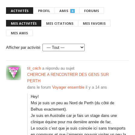
ACTIVITÉS
PROFIL
AMIS
FORUMS
0
MES ACTIVITÉS
MES CITATIONS
MES FAVORIS
MES AMIS
Afficher par activité:
tit_crich
a répondu au sujet
CHERCHE A RENCONTRER DES GENS SUR
PERTH
dans le forum
Voyager ensemble
il y a 14 ans
Hey!
Moi je suis un peu au Nord de Perth (du côté de
Belhus exactement).
Je suis en Australie car je fais un stage dans une
clinique équine pour ma dernière année de fac.
Le soucis c’est que je suis coincée ici sans transports
en communs et que j’aimerais pouvoir visiter un peu la