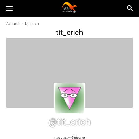
Australia-
Accueil
tit_crich
tit_crich
australie.com
@tit_crich
Pas d’activité récente