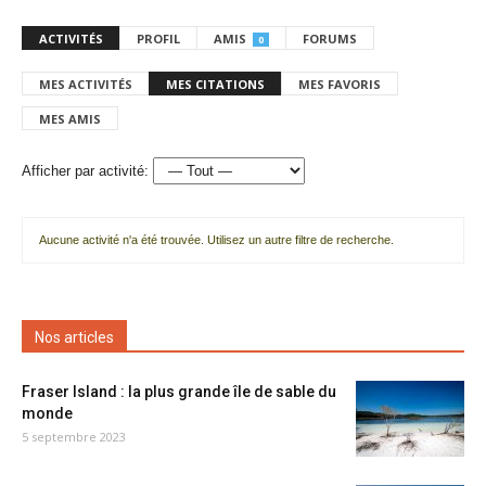
ACTIVITÉS
PROFIL
AMIS
FORUMS
0
MES ACTIVITÉS
MES CITATIONS
MES FAVORIS
MES AMIS
Afficher par activité:
Aucune activité n'a été trouvée. Utilisez un autre filtre de recherche.
Nos articles
Fraser Island : la plus grande île de sable du
monde
5 septembre 2023