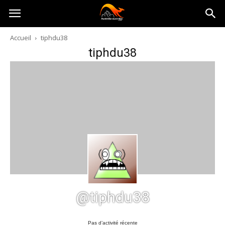
Australia-
Accueil
tiphdu38
tiphdu38
australie.com
@tiphdu38
Pas d’activité récente