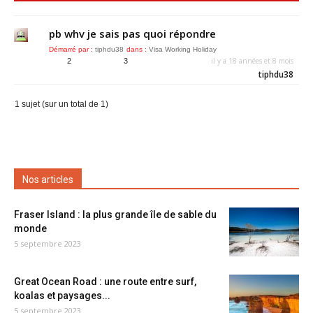
pb whv je sais pas quoi répondre
Démarré par :
tiphdu38
dans :
Visa Working Holiday
il y a 18 années et 8 mois
2
3
tiphdu38
1 sujet (sur un total de 1)
Nos articles
Fraser Island : la plus grande île de sable du
monde
5 septembre 2023
Great Ocean Road : une route entre surf,
koalas et paysages...
5 septembre 2023