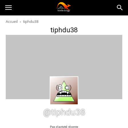
Australia-
Accueil
tiphdu38
tiphdu38
australie.com
@tiphdu38
Pas d’activité récente