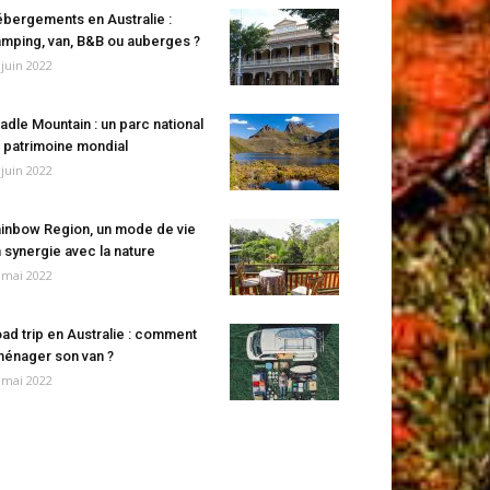
bergements en Australie :
mping, van, B&B ou auberges ?
 juin 2022
adle Mountain : un parc national
 patrimoine mondial
 juin 2022
inbow Region, un mode de vie
 synergie avec la nature
 mai 2022
ad trip en Australie : comment
énager son van ?
 mai 2022