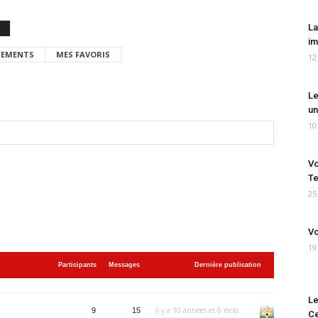
La
im
EMENTS
MES FAVORIS
12
Le
un
10
Vo
Te
25
Vo
19
Participants
Messages
Dernière publication
Le
il y a 10 années et 6 mois
9
15
Ce