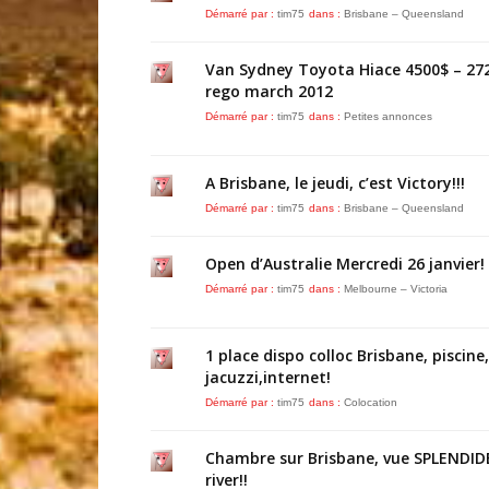
Démarré par :
tim75
dans :
Brisbane – Queensland
Van Sydney Toyota Hiace 4500$ – 2
rego march 2012
Démarré par :
tim75
dans :
Petites annonces
A Brisbane, le jeudi, c’est Victory!!!
Démarré par :
tim75
dans :
Brisbane – Queensland
Open d’Australie Mercredi 26 janvier!
Démarré par :
tim75
dans :
Melbourne – Victoria
1 place dispo colloc Brisbane, piscine,
jacuzzi,internet!
Démarré par :
tim75
dans :
Colocation
Chambre sur Brisbane, vue SPLENDIDE
river!!