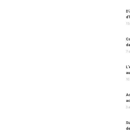
D’
d’
15
Ca
da
7 
L’
au
10
Ad
ac
3 
Su
de