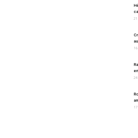
Hé
ca
21
Cr
au
16
Ra
en
24
Ro
am
17