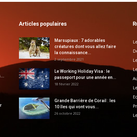
Articles populaires
R
Marsupiaux : 7 adorables
Le
créatures dont vous allez faire
Dé
la connaissance...
2 septembre 2021
Le
Le
Le Working Holiday Visa : le
...
passeport pour une année en...
Au
18 février 2022
Le
E
Grande Barrière de Corail : les
r
Pr
10 îles qui vont vous...
26 octobre 2022
Le