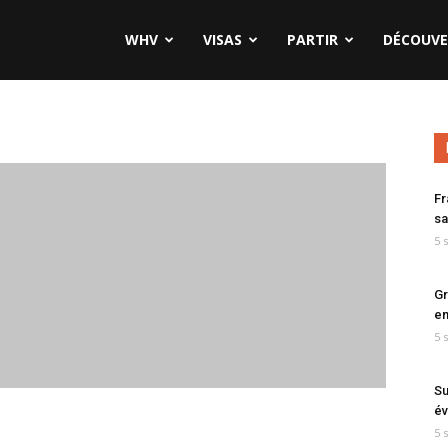
WHV
VISAS
PARTIR
DÉCOUVE
Fr
sa
5 
Gr
en
5 
Su
év
5 