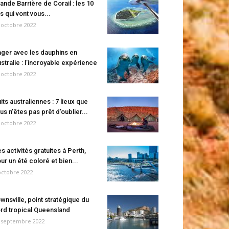
ande Barrière de Corail : les 10
es qui vont vous...
 octobre 2022
ger avec les dauphins en
stralie : l’incroyable expérience
 octobre 2022
its australiennes : 7 lieux que
us n’êtes pas prêt d’oublier...
 octobre 2022
s activités gratuites à Perth,
ur un été coloré et bien...
octobre 2022
wnsville, point stratégique du
rd tropical Queensland
 septembre 2022