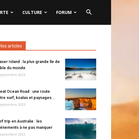
RTE
CULTURE
FORUM
Nos articles
aser Island : la plus grande île de
ble du monde
septembre 2023
eat Ocean Road : une route
tre surf, koalas et paysages...
septembre 2023
rf trip en Australie : les
énements à ne pas manquer
septembre 2023