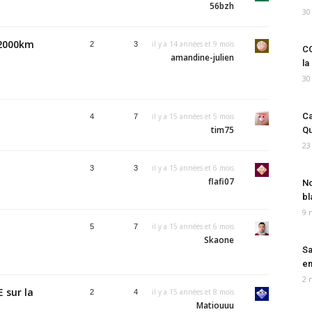
56bzh
30
72000km
il y a 14 années et 9 mois
2
3
CO
amandine-julien
la
30
Ca
il y a 15 années et 5 mois
4
7
tim75
Qu
23
il y a 15 années et 6 mois
3
3
flafi07
No
bl
9 
il y a 15 années et 6 mois
5
7
Skaone
Sa
em
2 
 sur la
il y a 15 années et 8 mois
2
4
Matiouuu