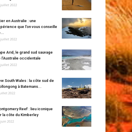
 juillet 2022
ier en Australie : une
périence que l’on vous conseille
...
 juillet 2022
pe Arid, le grand sud sauvage
 l’Australie occidentale
 juillet 2022
w South Wales : la côte sud de
llongong à Batemans...
juillet 2022
ntgomery Reef : lieu iconique
r la côte du Kimberley
 juin 2022