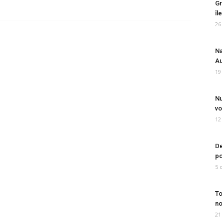
Gr
îl
26
Na
Au
19
Nu
vo
12
De
po
5 
To
no
21