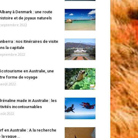
Albany à Denmark : une route
histoire et de joyaux naturels
 septembre 2022
nberra : nos itinéraires de visite
ns la capitale
septembre 2022
écotourisme en Australie, une
tre forme de voyage
 août 2022
rénaline made in Australie : les
tivités incontournables
août 2022
rf en Australie : A la recherche
 la vague...