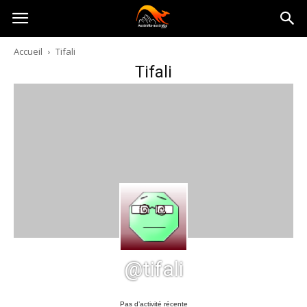
Australia-
Accueil
Tifali
Tifali
australie.com
@tifali
Pas d’activité récente