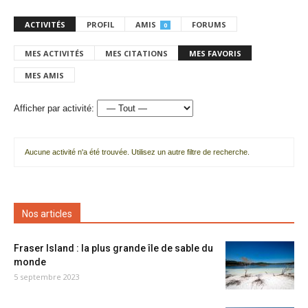
ACTIVITÉS
PROFIL
AMIS
FORUMS
0
MES ACTIVITÉS
MES CITATIONS
MES FAVORIS
MES AMIS
Afficher par activité:
Aucune activité n'a été trouvée. Utilisez un autre filtre de recherche.
Nos articles
Fraser Island : la plus grande île de sable du
monde
5 septembre 2023