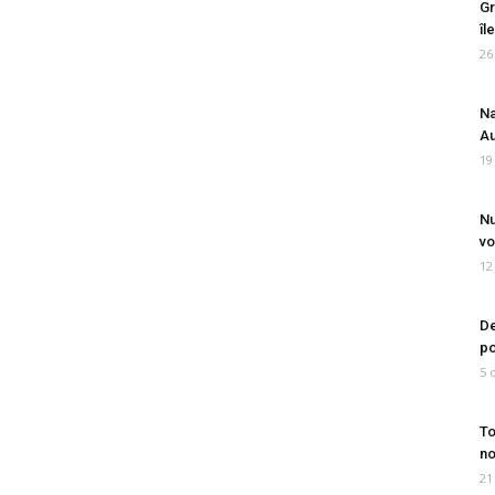
Gr
îl
26
Na
Au
19
Nu
vo
12
De
po
5 
To
no
21