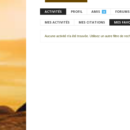
ACTIVITÉS
PROFIL
AMIS
FORUMS
0
MES ACTIVITÉS
MES CITATIONS
MES FAV
Aucune activité n'a été trouvée. Utilisez un autre filtre de re