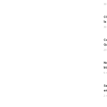
30
CO
la
30
Ca
Qu
23
No
bl
9 
Sa
em
2 