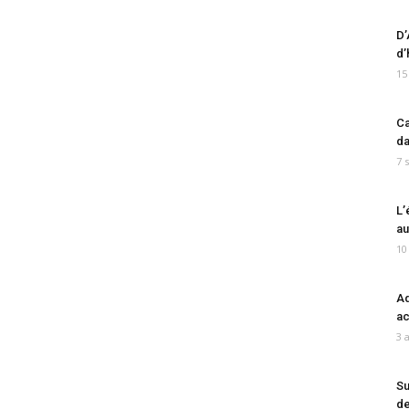
D’
d’
15
Ca
da
7 
L’
au
10
Ad
ac
3 
Su
de