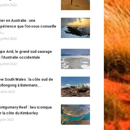
 juillet 2022
ier en Australie : une
périence que l’on vous conseille
...
 juillet 2022
pe Arid, le grand sud sauvage
 l’Australie occidentale
 juillet 2022
w South Wales : la côte sud de
llongong à Batemans...
juillet 2022
ntgomery Reef : lieu iconique
r la côte du Kimberley
 juin 2022