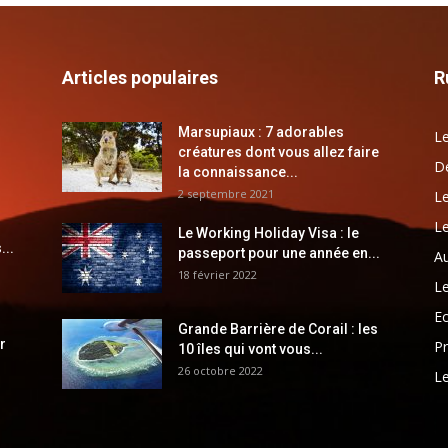
Articles populaires
R
Marsupiaux : 7 adorables
Le
créatures dont vous allez faire
Dé
la connaissance...
2 septembre 2021
Le
Le
Le Working Holiday Visa : le
...
passeport pour une année en...
Au
18 février 2022
Le
E
Grande Barrière de Corail : les
r
Pr
10 îles qui vont vous...
26 octobre 2022
Le