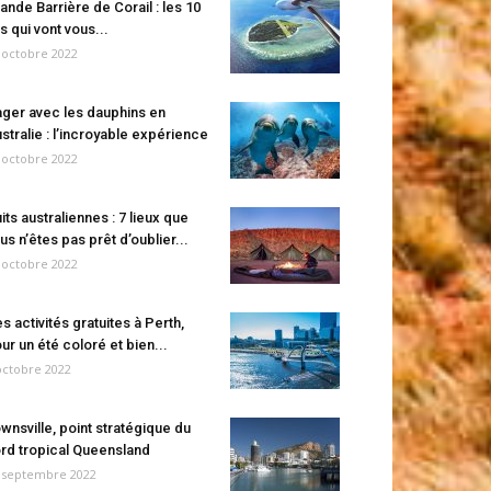
ande Barrière de Corail : les 10
es qui vont vous...
 octobre 2022
ger avec les dauphins en
stralie : l’incroyable expérience
 octobre 2022
its australiennes : 7 lieux que
us n’êtes pas prêt d’oublier...
 octobre 2022
s activités gratuites à Perth,
ur un été coloré et bien...
octobre 2022
wnsville, point stratégique du
rd tropical Queensland
 septembre 2022