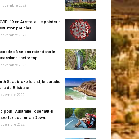
 novembre 2022
VID-19 en Australie : le point sur
 situation pour les...
 novembre 2022
scades à ne pas rater dans le
eensland : notre top...
 novembre 2022
rth Stradbroke Island, le paradis
anc de Brisbane
novembre 2022
c pour l’Australie : que faut-il
porter pour un an Down...
novembre 2022