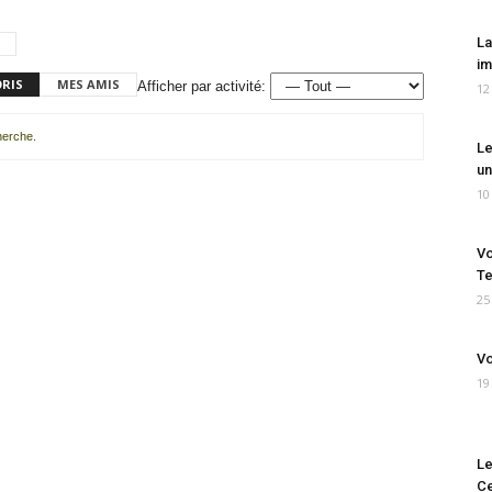
La
im
ORIS
MES AMIS
Afficher par activité:
12
cherche.
Le
un
10
Vo
Te
25
Vo
19
Le
Ce