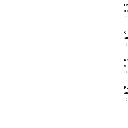
Hé
ca
21
Cr
au
16
Ra
en
24
Ro
am
17