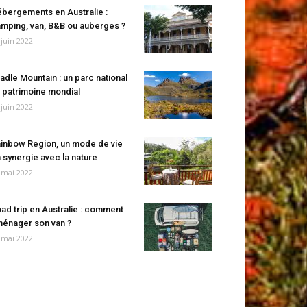
bergements en Australie :
mping, van, B&B ou auberges ?
 juin 2022
adle Mountain : un parc national
 patrimoine mondial
 juin 2022
inbow Region, un mode de vie
 synergie avec la nature
 mai 2022
ad trip en Australie : comment
énager son van ?
 mai 2022