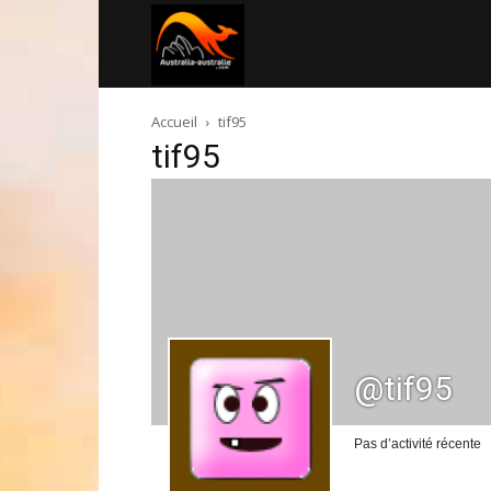
Australia-
Accueil
tif95
australie.com
tif95
@tif95
Pas d’activité récente