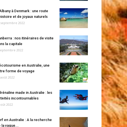
Albany à Denmark : une route
histoire et de joyaux naturels
 septembre 2022
nberra : nos itinéraires de visite
ns la capitale
septembre 2022
écotourisme en Australie, une
tre forme de voyage
 août 2022
rénaline made in Australie : les
tivités incontournables
août 2022
rf en Australie : A la recherche
 la vague...