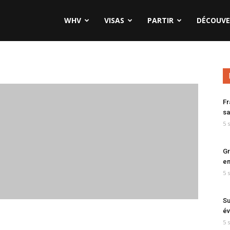
WHV
VISAS
PARTIR
DÉCOUVE
Fr
sa
5 
Gr
en
5 
Su
év
5 