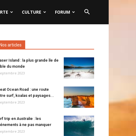
RTE
CULTURE
FORUM
Nos articles
aser Island : la plus grande île de
ble du monde
septembre 2023
eat Ocean Road : une route
tre surf, koalas et paysages...
septembre 2023
rf trip en Australie : les
énements à ne pas manquer
septembre 2023