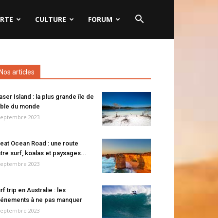
RTE
CULTURE
FORUM
Nos articles
aser Island : la plus grande île de
ble du monde
septembre 2023
eat Ocean Road : une route
tre surf, koalas et paysages...
septembre 2023
rf trip en Australie : les
énements à ne pas manquer
septembre 2023