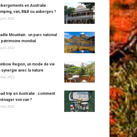
bergements en Australie :
mping, van, B&B ou auberges ?
 juin 2022
adle Mountain : un parc national
 patrimoine mondial
 juin 2022
inbow Region, un mode de vie
 synergie avec la nature
 mai 2022
ad trip en Australie : comment
énager son van ?
 mai 2022