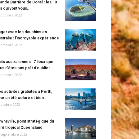
ande Barrière de Corail : les 10
es qui vont vous...
 octobre 2022
ger avec les dauphins en
stralie : l’incroyable expérience
 octobre 2022
its australiennes : 7 lieux que
us n’êtes pas prêt d’oublier...
 octobre 2022
s activités gratuites à Perth,
ur un été coloré et bien...
octobre 2022
wnsville, point stratégique du
rd tropical Queensland
 septembre 2022