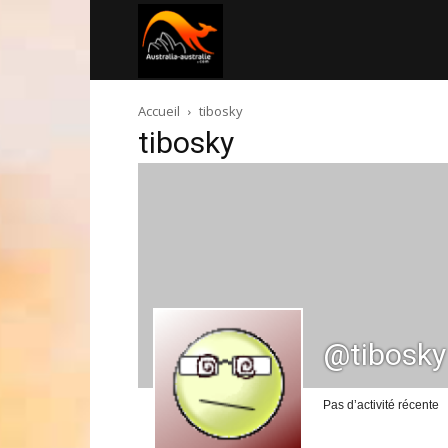
Australia-
Accueil
tibosky
australie.com
tibosky
@tibosky
Pas d’activité récente