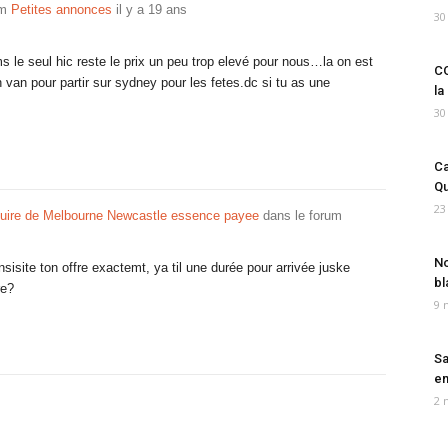
um
Petites annonces
il y a 19 ans
30
s le seul hic reste le prix un peu trop elevé pour nous…la on est
CO
 van pour partir sur sydney pour les fetes.dc si tu as une
la
30
Ca
Qu
23
duire de Melbourne Newcastle essence payee
dans le forum
No
sisite ton offre exactemt, ya til une durée pour arrivée juske
bl
re?
9 
Sa
em
2 