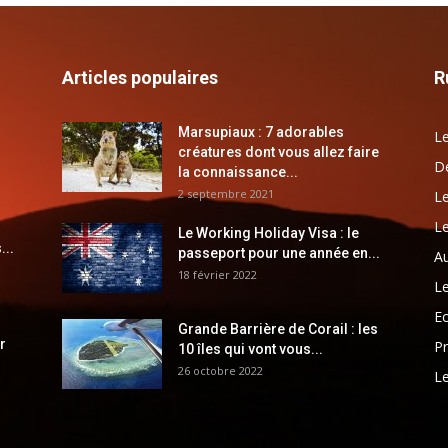
Articles populaires
R
Marsupiaux : 7 adorables
Le
créatures dont vous allez faire
Dé
la connaissance...
2 septembre 2021
Le
Le
Le Working Holiday Visa : le
...
passeport pour une année en...
Au
18 février 2022
Le
E
Grande Barrière de Corail : les
r
Pr
10 îles qui vont vous...
26 octobre 2022
Le