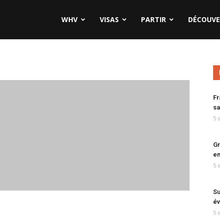
WHV
VISAS
PARTIR
DÉCOUVE
Fr
sa
5 
Gr
en
5 
Su
év
5 