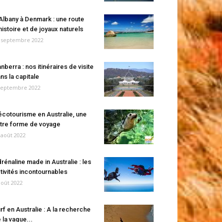
Albany à Denmark : une route
histoire et de joyaux naturels
 septembre 2022
nberra : nos itinéraires de visite
ns la capitale
septembre 2022
écotourisme en Australie, une
tre forme de voyage
 août 2022
rénaline made in Australie : les
tivités incontournables
août 2022
rf en Australie : A la recherche
 la vague...