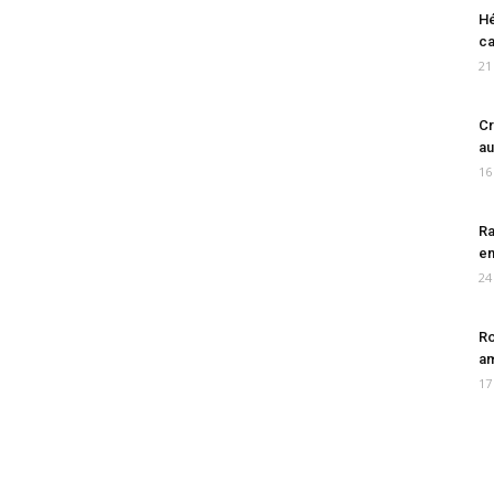
Hé
ca
21
Cr
au
16
Ra
en
24
Ro
am
17