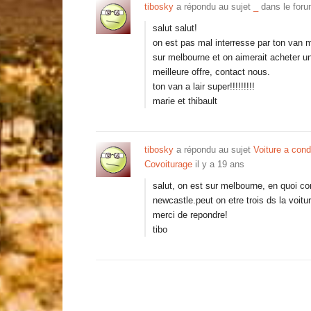
tibosky
a répondu au sujet
_
dans le for
salut salut!
on est pas mal interresse par ton van m
sur melbourne et on aimerait acheter un
meilleure offre, contact nous.
ton van a lair super!!!!!!!!!
marie et thibault
tibosky
a répondu au sujet
Voiture a con
Covoiturage
il y a 19 ans
salut, on est sur melbourne, en quoi con
newcastle.peut on etre trois ds la voitu
merci de repondre!
tibo