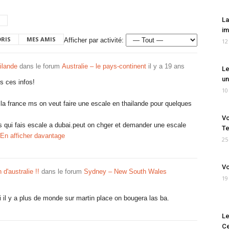
La
im
ORIS
MES AMIS
Afficher par activité:
12
ilande
dans le forum
Australie – le pays-continent
il y a 19 ans
Le
un
s ces infos!
10
r la france ms on veut faire une escale en thailande pour quelques
Vo
 qui fais escale a dubai.peut on chger et demander une escale
Te
En afficher davantage
25
Vo
 d'australie !!
dans le forum
Sydney – New South Wales
19
 il y a plus de monde sur martin place on bougera las ba.
Le
Ce