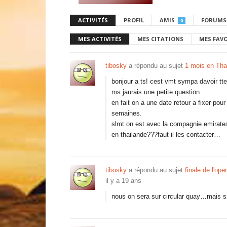
ACTIVITÉS
PROFIL
AMIS
FORUMS
0
MES ACTIVITÉS
MES CITATIONS
MES FAV
tibosky
a répondu au sujet
1 mois en Tha
bonjour a ts! cest vmt sympa davoir tte
ms jaurais une petite question…
en fait on a une date retour a fixer pou
semaines.
slmt on est avec la compagnie emirates
en thailande???faut il les contacter…
tibosky
a répondu au sujet
finale de l'open
il y a 19 ans
nous on sera sur circular quay…mais si