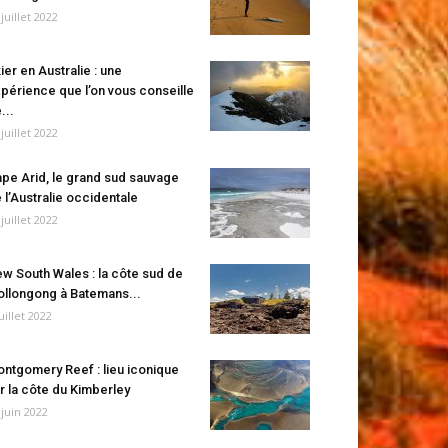
 juillet 2022
ier en Australie : une
périence que l’on vous conseille
...
 juillet 2022
pe Arid, le grand sud sauvage
 l’Australie occidentale
 juillet 2022
w South Wales : la côte sud de
llongong à Batemans...
juillet 2022
ntgomery Reef : lieu iconique
r la côte du Kimberley
 juin 2022