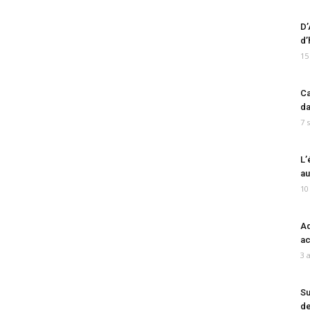
D’
d’
15
Ca
da
7 
L’
au
10
Ad
ac
3 
Su
de