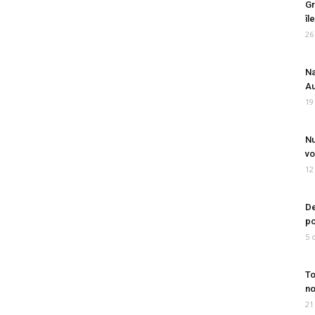
Gr
îl
26
Na
Au
19
Nu
vo
12
De
po
5 
To
no
21