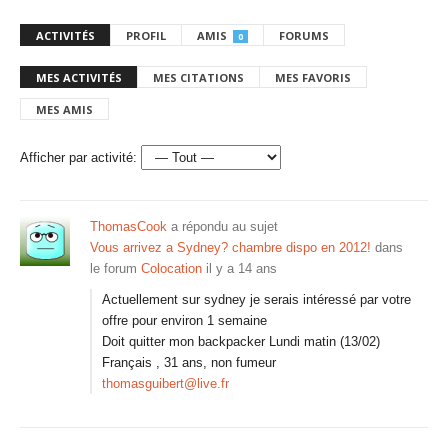
ACTIVITÉS
PROFIL
AMIS
FORUMS
0
MES ACTIVITÉS
MES CITATIONS
MES FAVORIS
MES AMIS
Afficher par activité:
ThomasCook
a répondu au sujet
Vous arrivez a Sydney? chambre dispo en 2012!
dans
le forum
Colocation
il y a 14 ans
Actuellement sur sydney je serais intéressé par votre
offre pour environ 1 semaine
Doit quitter mon backpacker Lundi matin (13/02)
Français , 31 ans, non fumeur
thomasguibert@live.fr