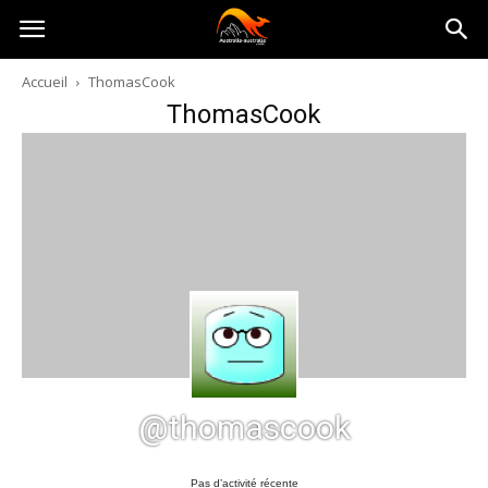
Australia-
Accueil
ThomasCook
ThomasCook
australie.com
@thomascook
Pas d’activité récente