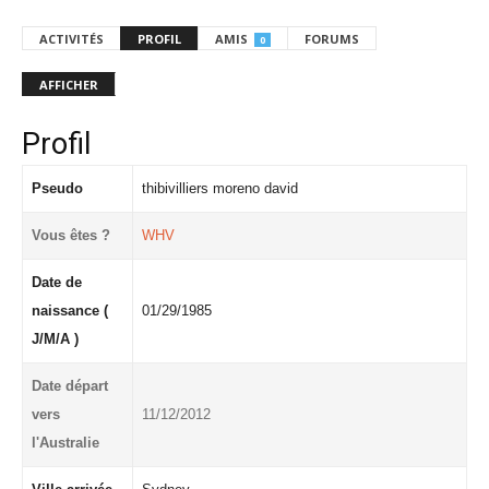
ACTIVITÉS
PROFIL
AMIS
FORUMS
0
AFFICHER
Profil
Pseudo
thibivilliers moreno david
Vous êtes ?
WHV
Date de
naissance (
01/29/1985
J/M/A )
Date départ
vers
11/12/2012
l'Australie