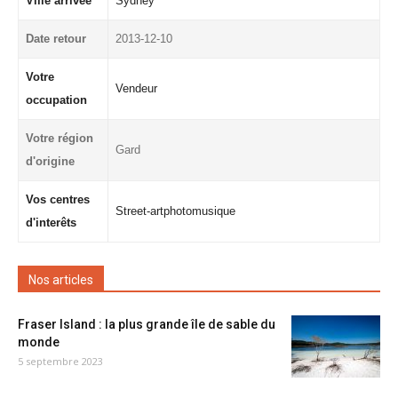
Ville arrivée
Sydney
Date retour
2013-12-10
Votre
Vendeur
occupation
Votre région
Gard
d'origine
Vos centres
Street-artphotomusique
d'interêts
Nos articles
Fraser Island : la plus grande île de sable du
monde
5 septembre 2023