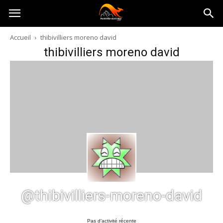
Australia-
Accueil
thibivilliers moreno david
thibivilliers moreno david
australie.com
@thibivilliers-moreno-david
Pas d’activité récente