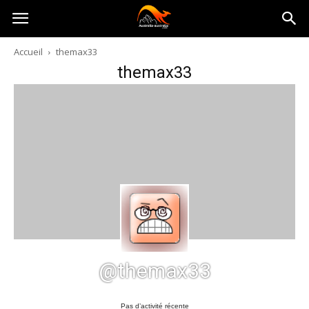
Australia-
Accueil
themax33
themax33
australie.com
@themax33
Pas d’activité récente