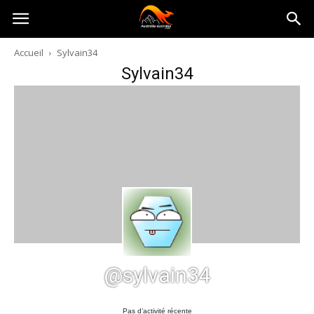
Australia-
Accueil
Sylvain34
Sylvain34
australie.com
@sylvain34
Pas d’activité récente