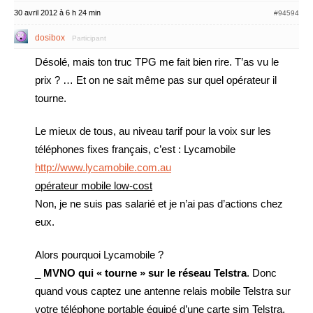
30 avril 2012 à 6 h 24 min
#94594
dosibox
Participant
Désolé, mais ton truc TPG me fait bien rire. T’as vu le
prix ? … Et on ne sait même pas sur quel opérateur il
tourne.
Le mieux de tous, au niveau tarif pour la voix sur les
téléphones fixes français, c’est : Lycamobile
http://www.lycamobile.com.au
opérateur mobile low-cost
Non, je ne suis pas salarié et je n’ai pas d’actions chez
eux.
Alors pourquoi Lycamobile ?
_
MVNO qui « tourne » sur le réseau Telstra
. Donc
quand vous captez une antenne relais mobile Telstra sur
votre téléphone portable équipé d’une carte sim Telstra,