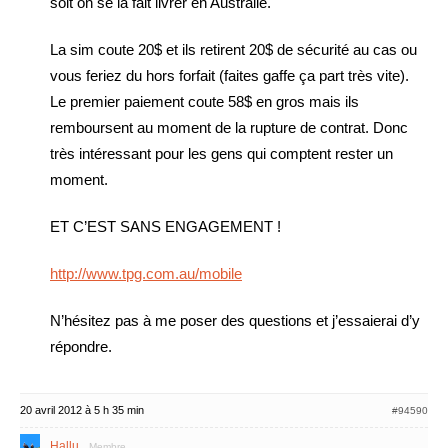
soit on se la fait livrer en Australie.
La sim coute 20$ et ils retirent 20$ de sécurité au cas ou
vous feriez du hors forfait (faites gaffe ça part très vite).
Le premier paiement coute 58$ en gros mais ils
remboursent au moment de la rupture de contrat. Donc
très intéressant pour les gens qui comptent rester un
moment.
ET C’EST SANS ENGAGEMENT !
http://www.tpg.com.au/mobile
N’hésitez pas à me poser des questions et j’essaierai d’y
répondre.
20 avril 2012 à 5 h 35 min
#94590
Hallu
Membre