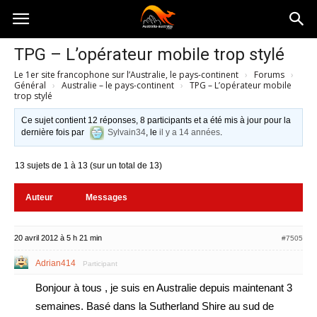
Australia-
TPG – L’opérateur mobile trop stylé
Le 1er site francophone sur l’Australie, le pays-continent
›
Forums
›
australie.com
Général
›
Australie – le pays-continent
›
TPG – L’opérateur mobile
trop stylé
Ce sujet contient 12 réponses, 8 participants et a été mis à jour pour la
dernière fois par
Sylvain34
, le
il y a 14 années
.
13 sujets de 1 à 13 (sur un total de 13)
Auteur
Messages
20 avril 2012 à 5 h 21 min
#7505
Adrian414
Participant
Bonjour à tous , je suis en Australie depuis maintenant 3
semaines. Basé dans la Sutherland Shire au sud de