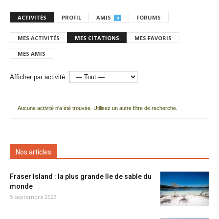
ACTIVITÉS
PROFIL
AMIS
FORUMS
0
MES ACTIVITÉS
MES CITATIONS
MES FAVORIS
MES AMIS
Afficher par activité:
Aucune activité n'a été trouvée. Utilisez un autre filtre de recherche.
Nos articles
Fraser Island : la plus grande île de sable du
monde
5 septembre 2023