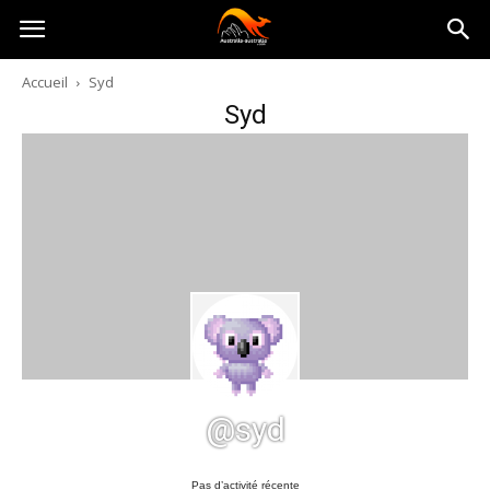
Australia-
Accueil
Syd
Syd
australie.com
@syd
Pas d’activité récente