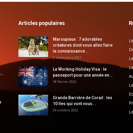
Articles populaires
R
Marsupiaux : 7 adorables
Le
créatures dont vous allez faire
Dé
la connaissance...
2 septembre 2021
Le
Le
Le Working Holiday Visa : le
...
passeport pour une année en...
Au
18 février 2022
Le
E
Grande Barrière de Corail : les
r
Pr
10 îles qui vont vous...
26 octobre 2022
Le