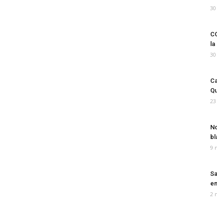
30
CO
la
30
Ca
Qu
23
No
bl
9 
Sa
em
2 