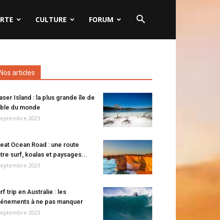
RTE
CULTURE
FORUM
Nos articles
aser Island : la plus grande île de
ble du monde
septembre 2023
eat Ocean Road : une route
tre surf, koalas et paysages...
septembre 2023
rf trip en Australie : les
énements à ne pas manquer
septembre 2023