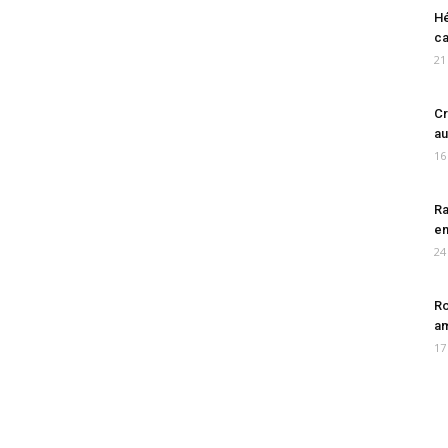
Hé
ca
21
Cr
au
16
Ra
en
24
Ro
am
17