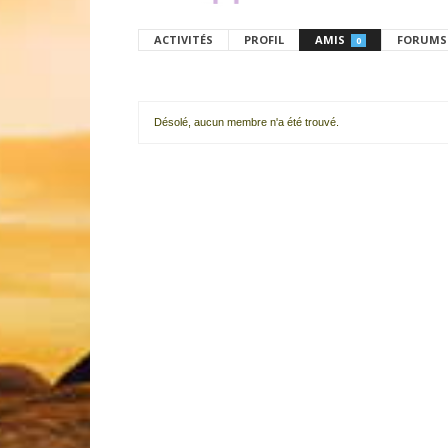
ACTIVITÉS
PROFIL
AMIS
FORUMS
0
Désolé, aucun membre n'a été trouvé.
Mes
amis