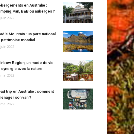
bergements en Australie :
mping, van, B&B ou auberges ?
 juin 2022
adle Mountain : un parc national
 patrimoine mondial
 juin 2022
inbow Region, un mode de vie
 synergie avec la nature
 mai 2022
ad trip en Australie : comment
énager son van ?
 mai 2022