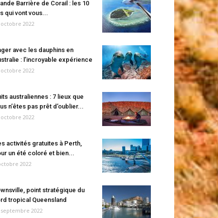
ande Barrière de Corail : les 10
es qui vont vous...
 octobre 2022
ger avec les dauphins en
stralie : l’incroyable expérience
 octobre 2022
its australiennes : 7 lieux que
us n’êtes pas prêt d’oublier...
 octobre 2022
s activités gratuites à Perth,
ur un été coloré et bien...
octobre 2022
wnsville, point stratégique du
rd tropical Queensland
 septembre 2022