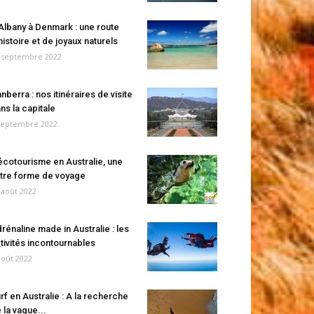
Albany à Denmark : une route
histoire et de joyaux naturels
 septembre 2022
nberra : nos itinéraires de visite
ns la capitale
septembre 2022
écotourisme en Australie, une
tre forme de voyage
 août 2022
rénaline made in Australie : les
tivités incontournables
août 2022
rf en Australie : A la recherche
 la vague...