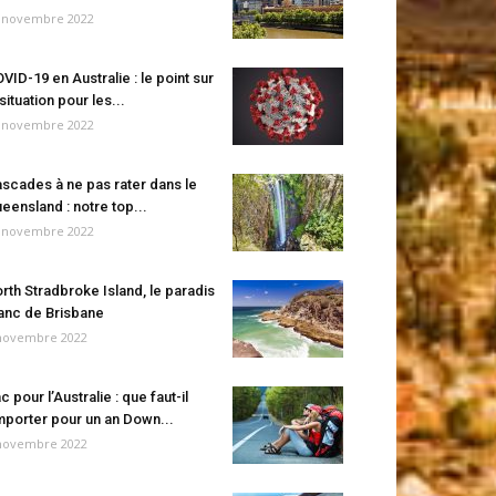
 novembre 2022
VID-19 en Australie : le point sur
 situation pour les...
 novembre 2022
scades à ne pas rater dans le
eensland : notre top...
 novembre 2022
rth Stradbroke Island, le paradis
anc de Brisbane
novembre 2022
c pour l’Australie : que faut-il
porter pour un an Down...
novembre 2022