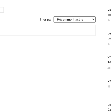
La
im
Trier par:
12
Le
un
10
Vo
Te
25
Vo
19
Le
Ce