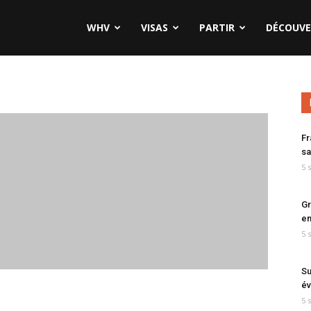
WHV
VISAS
PARTIR
DÉCOUVE
Fr
sa
5 
Gr
en
5 
Su
év
5 