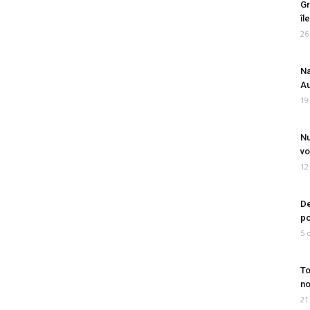
Gr
îl
26
Na
Au
19
Nu
vo
12
De
po
5 
To
no
21