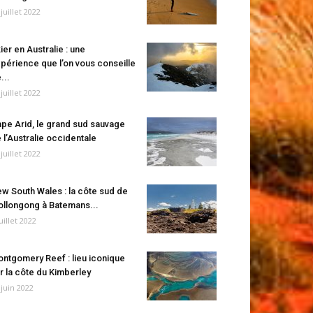
 juillet 2022
ier en Australie : une
périence que l’on vous conseille
...
 juillet 2022
pe Arid, le grand sud sauvage
 l’Australie occidentale
 juillet 2022
w South Wales : la côte sud de
llongong à Batemans...
juillet 2022
ntgomery Reef : lieu iconique
r la côte du Kimberley
 juin 2022