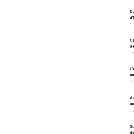
D’
d’
15
Ca
da
7 
L’
au
10
Ad
ac
3 
Su
de