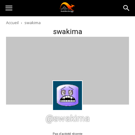
Australia-
Accueil
swakima
swakima
australie.com
@swakima
Pas d’activité récente