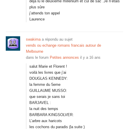
déjà lu le deuxieme millenium et cul de sac .Je n’étais
plus sûre
j’attends ton appel
Laurence
swakima
a répondu au sujet
vends ou echange romans francais autour de
Melbourne
dans le forum
Petites annonces
il y a 16 ans
salut Marie et Florent !
voilà les livres que j’ai
DOUGLAS KENNEDY:
la femme du 5eme
GUILLAUME MUSSO:
que serais je sans toi
BARJAVEL :
la nuit des temps
BARBARA KINGSOLVER:
L’arbre aux haricots
les cochons du paradis (la suite )