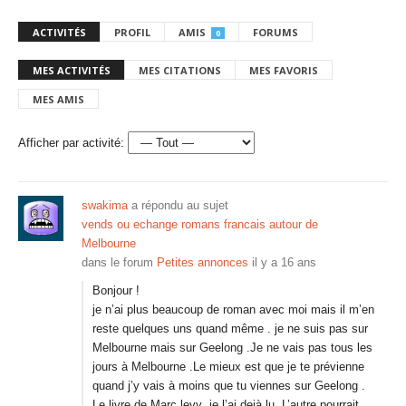
ACTIVITÉS
PROFIL
AMIS
FORUMS
0
MES ACTIVITÉS
MES CITATIONS
MES FAVORIS
MES AMIS
Afficher par activité:
swakima
a répondu au sujet
vends ou echange romans francais autour de
Melbourne
dans le forum
Petites annonces
il y a 16 ans
Bonjour !
je n’ai plus beaucoup de roman avec moi mais il m’en
reste quelques uns quand même . je ne suis pas sur
Melbourne mais sur Geelong .Je ne vais pas tous les
jours à Melbourne .Le mieux est que je te prévienne
quand j’y vais à moins que tu viennes sur Geelong .
Le livre de Marc levy ,je l’ai dejà lu .L’autre pourrait