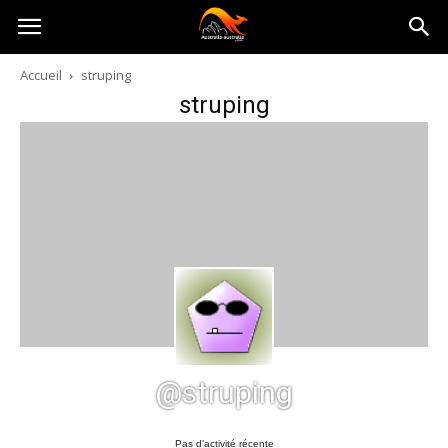
Australia-
Accueil
struping
struping
australie.com
@struping
Pas d’activité récente