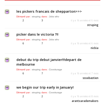
les pickers francais de shepparton>>>
Démarré par :
struping
dans :
Jobs whv
il y a 16 années et 6 mois
2
3
struping
picker dans le victoria ?!!
Démarré par :
struping
dans :
Jobs whv
il y a 16 années et 6 mois
6
7
nickia
debut du trip debut janvier!!!depart de
melbourne
Démarré par :
struping
dans :
Covoiturage
il y a 16 années et 7 mois
6
7
sssebastien
we begin our trip early in January!
Démarré par :
struping
dans :
Covoiturage
il y a 16 années et 8 mois
2
2
arantxarademakers