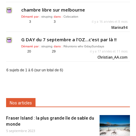
chambre libre sur melbourne
Démarré par :
struping
dans :
Colocation
il y a 16 années et 8 mois
3
3
Marina94
G DAY du 7 septembre a l’OZ…c’est par là !!
Démarré par :
struping
dans :
Réunions whv GdaySundays
il y a 17 années et 11 mois
20
29
Christian_AA.com
6 sujets de 1 à 6 (sur un total de 6)
Nos articles
Fraser Island : la plus grande île de sable du
monde
5 septembre 2023