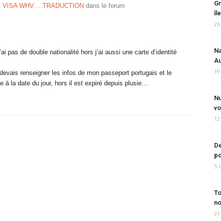
Gr
 VISA WHV….TRADUCTION
dans le forum
îl
26
Na
’ai pas de double nationalité hors j’ai aussi une carte d’identité
Au
19
e devais renseigner les infos de mon passeport portugais et le
à la date du jour, hors il est expiré depuis plusie…
Nu
vo
12
De
po
5 
To
no
21