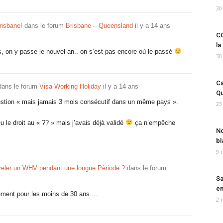
30
risbane!
dans le forum
Brisbane – Queensland
il y a 14 ans
CO
la
, on y passe le nouvel an.. on s’est pas encore où le passé
30
Ca
ans le forum
Visa Working Holiday
il y a 14 ans
Qu
estion « mais jamais 3 mois consécutif dans un même pays ».
23
u le droit au « ?? » mais j’avais déjà validé
ça n’empêche
No
bl
9 
veler un WHV pendant une longue Pèriode ?
dans le forum
Sa
em
ement pour les moins de 30 ans….
2 