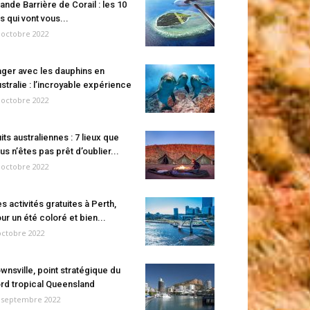
ande Barrière de Corail : les 10
es qui vont vous...
 octobre 2022
ger avec les dauphins en
stralie : l’incroyable expérience
 octobre 2022
its australiennes : 7 lieux que
us n’êtes pas prêt d’oublier...
 octobre 2022
s activités gratuites à Perth,
ur un été coloré et bien...
octobre 2022
wnsville, point stratégique du
rd tropical Queensland
 septembre 2022