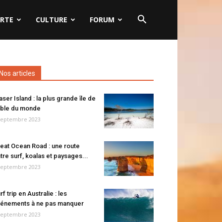
RTE
CULTURE
FORUM
Nos articles
aser Island : la plus grande île de
ble du monde
septembre 2023
eat Ocean Road : une route
tre surf, koalas et paysages...
septembre 2023
rf trip en Australie : les
énements à ne pas manquer
septembre 2023