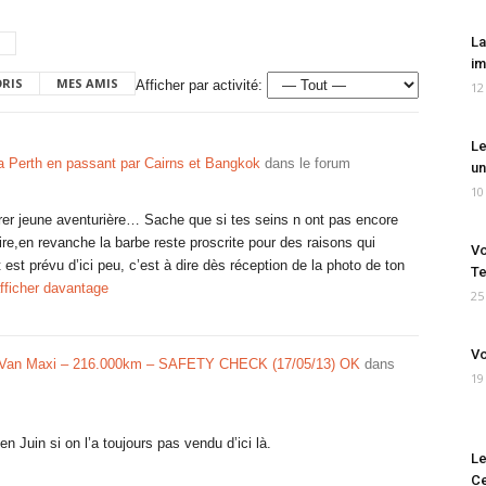
La
im
ORIS
MES AMIS
Afficher par activité:
12
Le
Perth en passant par Cairns et Bangkok
dans le forum
un
10
pérer jeune aventurière… Sache que si tes seins n ont pas encore
re,en revanche la barbe reste proscrite pour des raisons qui
Vo
 est prévu d’ici peu, c’est à dire dès réception de la photo de ton
Te
fficher davantage
25
Vo
Van Maxi – 216.000km – SAFETY CHECK (17/05/13) OK
dans
19
 Juin si on l’a toujours pas vendu d’ici là.
Le
Ce