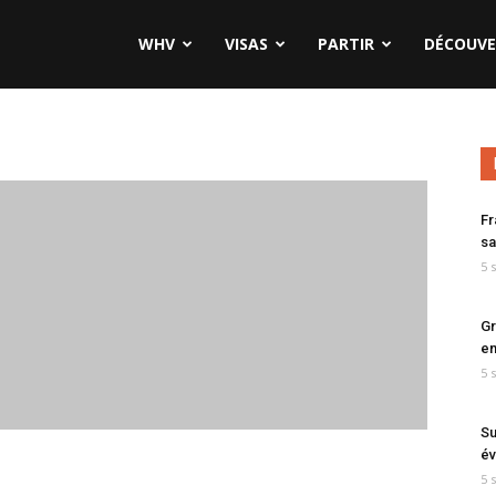
WHV
VISAS
PARTIR
DÉCOUVE
Fr
sa
5 
Gr
en
5 
Su
év
5 