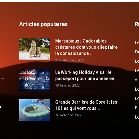
Articles populaires
R
Marsupiaux : 7 adorables
Le
créatures dont vous allez faire
Dé
la connaissance...
2 septembre 2021
Le
Le
Le Working Holiday Visa : le
...
passeport pour une année en...
Au
18 février 2022
Le
E
Grande Barrière de Corail : les
r
Pr
10 îles qui vont vous...
26 octobre 2022
Le