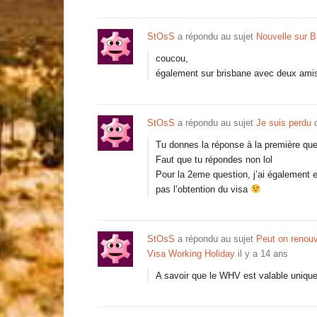
StOsS
a répondu au sujet
Nouvelle sur B
coucou,
également sur brisbane avec deux amis
StOsS
a répondu au sujet
Je suis perdu
d
Tu donnes la réponse à la première qu
Faut que tu répondes non lol
Pour la 2eme question, j’ai également e
pas l’obtention du visa
StOsS
a répondu au sujet
Peut on renou
Visa Working Holiday
il y a 14 ans
A savoir que le WHV est valable uniqu