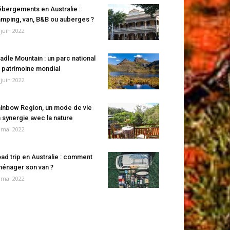
bergements en Australie :
mping, van, B&B ou auberges ?
 juin 2022
adle Mountain : un parc national
 patrimoine mondial
 juin 2022
inbow Region, un mode de vie
 synergie avec la nature
 mai 2022
ad trip en Australie : comment
énager son van ?
 mai 2022