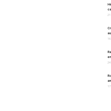
Hé
ca
21
Cr
au
16
Ra
en
24
Ro
am
17