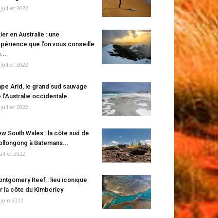
 juillet 2022
ier en Australie : une
périence que l’on vous conseille
...
 juillet 2022
pe Arid, le grand sud sauvage
 l’Australie occidentale
 juillet 2022
w South Wales : la côte sud de
llongong à Batemans...
juillet 2022
ntgomery Reef : lieu iconique
r la côte du Kimberley
 juin 2022