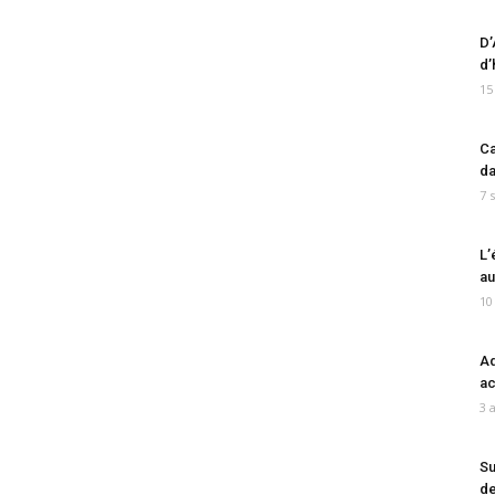
D’
d’
15
Ca
da
7 
L’
au
10
Ad
ac
3 
Su
de