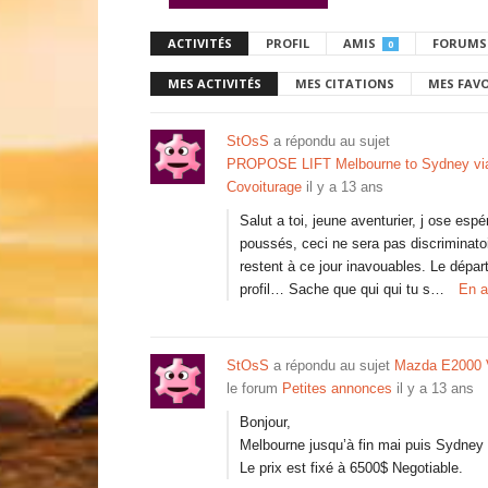
ACTIVITÉS
PROFIL
AMIS
FORUMS
0
MES ACTIVITÉS
MES CITATIONS
MES FAV
StOsS
a répondu au sujet
PROPOSE LIFT Melbourne to Sydney via 
Covoiturage
il y a 13 ans
Salut a toi, jeune aventurier, j ose es
poussés, ceci ne sera pas discriminatoi
restent à ce jour inavouables. Le départ
profil… Sache que qui qui tu s…
En a
StOsS
a répondu au sujet
Mazda E2000 
le forum
Petites annonces
il y a 13 ans
Bonjour,
Melbourne jusqu’à fin mai puis Sydney en
Le prix est fixé à 6500$ Negotiable.