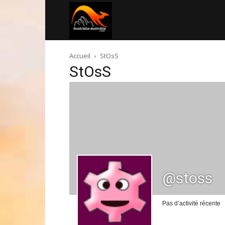
Australia-
Accueil
StOsS
australie.com
StOsS
@stoss
Pas d’activité récente