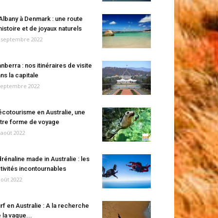
Albany à Denmark : une route
histoire et de joyaux naturels
 septembre 2022
nberra : nos itinéraires de visite
ns la capitale
septembre 2022
écotourisme en Australie, une
tre forme de voyage
 août 2022
rénaline made in Australie : les
tivités incontournables
août 2022
rf en Australie : A la recherche
 la vague...