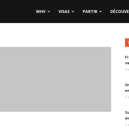
WHV
VISAS
PARTIR
DÉCOUVE
Fr
sa
5 
Gr
en
5 
Su
év
5 