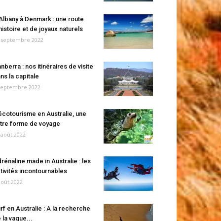
Albany à Denmark : une route
histoire et de joyaux naturels
 septembre 2022
nberra : nos itinéraires de visite
ns la capitale
septembre 2022
écotourisme en Australie, une
tre forme de voyage
 août 2022
rénaline made in Australie : les
tivités incontournables
août 2022
rf en Australie : A la recherche
 la vague...