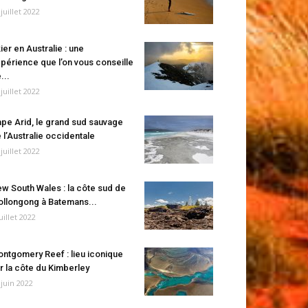
 juillet 2022
ier en Australie : une
périence que l’on vous conseille
...
 juillet 2022
pe Arid, le grand sud sauvage
 l’Australie occidentale
 juillet 2022
w South Wales : la côte sud de
llongong à Batemans...
juillet 2022
ntgomery Reef : lieu iconique
r la côte du Kimberley
 juin 2022