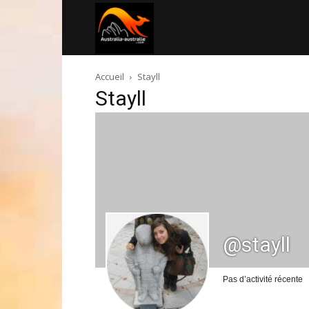
Australia-
Accueil
Stayll
australie.com
Stayll
@stayll
Pas d’activité récente