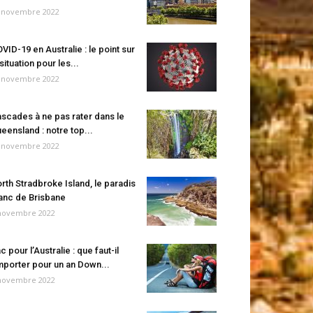
 novembre 2022
VID-19 en Australie : le point sur
 situation pour les...
 novembre 2022
scades à ne pas rater dans le
eensland : notre top...
 novembre 2022
rth Stradbroke Island, le paradis
anc de Brisbane
novembre 2022
c pour l’Australie : que faut-il
porter pour un an Down...
novembre 2022