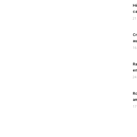
Hé
ca
21
Cr
au
16
Ra
en
24
Ro
am
17