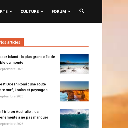
RTE
CULTURE
FORUM
Nos articles
aser Island : la plus grande île de
ble du monde
septembre 2023
eat Ocean Road : une route
tre surf, koalas et paysages...
septembre 2023
rf trip en Australie : les
énements à ne pas manquer
septembre 2023