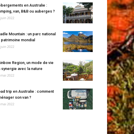
bergements en Australie :
mping, van, B&B ou auberges ?
 juin 2022
adle Mountain : un parc national
 patrimoine mondial
 juin 2022
inbow Region, un mode de vie
 synergie avec la nature
 mai 2022
ad trip en Australie : comment
énager son van ?
 mai 2022