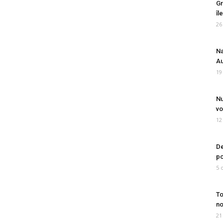
Gr
îl
26
Na
Au
19
Nu
vo
12
De
po
5 
To
no
21