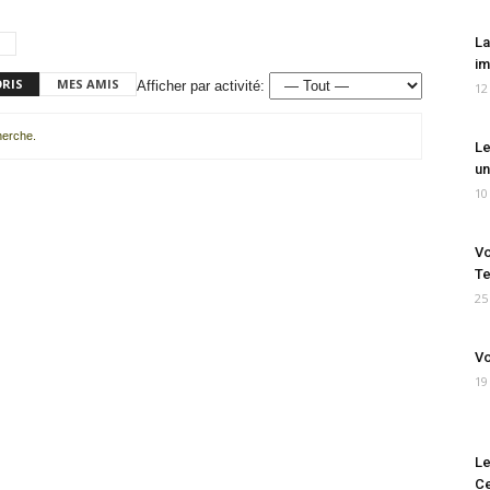
La
im
ORIS
MES AMIS
Afficher par activité:
12
cherche.
Le
un
10
Vo
Te
25
Vo
19
Le
Ce