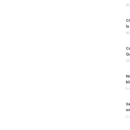
30
CO
la
30
Ca
Qu
23
No
bl
9 
Sa
em
2 