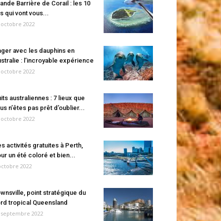
ande Barrière de Corail : les 10
es qui vont vous...
 octobre 2022
ger avec les dauphins en
stralie : l’incroyable expérience
 octobre 2022
its australiennes : 7 lieux que
us n’êtes pas prêt d’oublier...
 octobre 2022
s activités gratuites à Perth,
ur un été coloré et bien...
octobre 2022
wnsville, point stratégique du
rd tropical Queensland
 septembre 2022