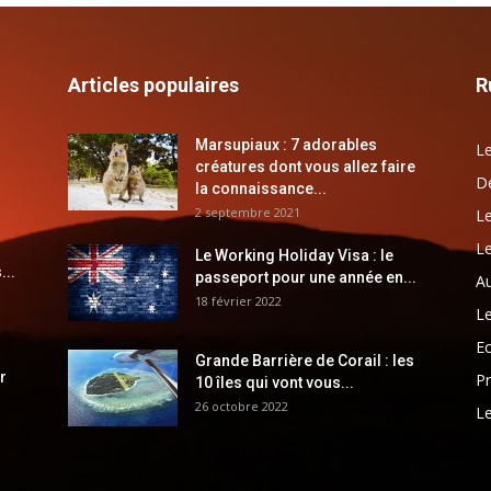
Articles populaires
R
Marsupiaux : 7 adorables
Le
créatures dont vous allez faire
Dé
la connaissance...
2 septembre 2021
Le
Le
Le Working Holiday Visa : le
...
passeport pour une année en...
Au
18 février 2022
Le
E
Grande Barrière de Corail : les
r
Pr
10 îles qui vont vous...
26 octobre 2022
Le