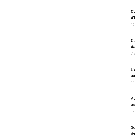
D’
d’
15
Ca
da
7 
L’
au
10
Ad
ac
3 
Su
de