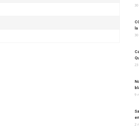
30
CO
la
30
Ca
Qu
23
No
bl
9 
Sa
em
2 