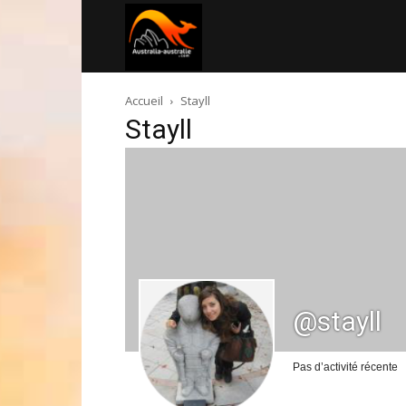
Australia-
Accueil
Stayll
australie.com
Stayll
@stayll
Pas d’activité récente