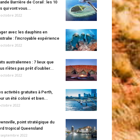
ande Barrière de Corail : les 10
es qui vont vous...
 octobre 2022
ger avec les dauphins en
stralie : l’incroyable expérience
 octobre 2022
its australiennes : 7 lieux que
us n’êtes pas prêt d’oublier...
 octobre 2022
s activités gratuites à Perth,
ur un été coloré et bien...
octobre 2022
wnsville, point stratégique du
rd tropical Queensland
 septembre 2022