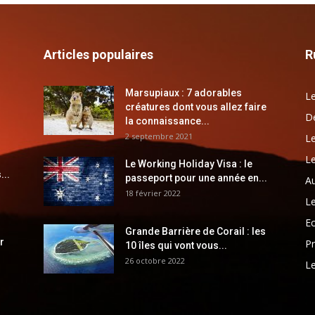
Articles populaires
R
Marsupiaux : 7 adorables
Le
créatures dont vous allez faire
Dé
la connaissance...
2 septembre 2021
Le
Le
Le Working Holiday Visa : le
...
passeport pour une année en...
Au
18 février 2022
Le
E
Grande Barrière de Corail : les
r
Pr
10 îles qui vont vous...
26 octobre 2022
Le