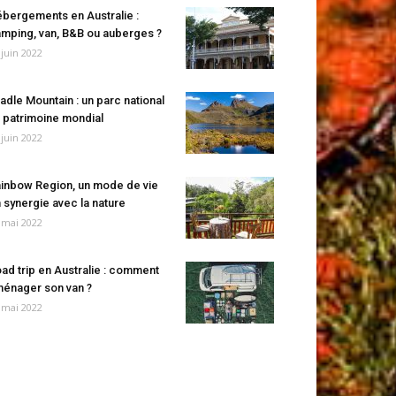
bergements en Australie :
mping, van, B&B ou auberges ?
 juin 2022
adle Mountain : un parc national
 patrimoine mondial
 juin 2022
inbow Region, un mode de vie
 synergie avec la nature
 mai 2022
ad trip en Australie : comment
énager son van ?
 mai 2022