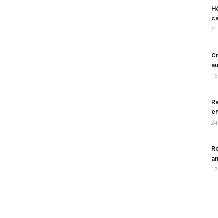
Hé
ca
21
Cr
au
16
Ra
en
24
Ro
am
17