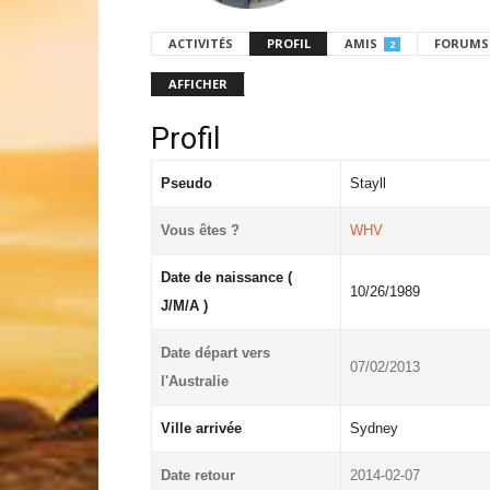
ACTIVITÉS
PROFIL
AMIS
FORUMS
2
AFFICHER
Profil
Pseudo
Stayll
Vous êtes ?
WHV
Date de naissance (
10/26/1989
J/M/A )
Date départ vers
07/02/2013
l'Australie
Ville arrivée
Sydney
Date retour
2014-02-07