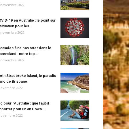
 novembre 2022
VID-19 en Australie : le point sur
 situation pour les...
 novembre 2022
scades à ne pas rater dans le
eensland : notre top...
 novembre 2022
rth Stradbroke Island, le paradis
anc de Brisbane
novembre 2022
c pour l’Australie : que faut-il
porter pour un an Down...
novembre 2022