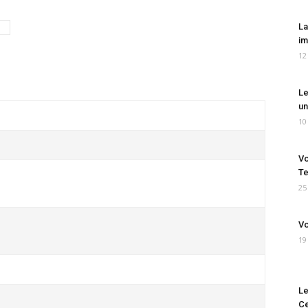
La
im
12
Le
un
10
Vo
Te
25
Vo
19
Le
Ce