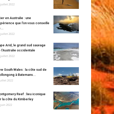
 juillet 2022
ier en Australie : une
périence que l’on vous conseille
...
 juillet 2022
pe Arid, le grand sud sauvage
 l’Australie occidentale
 juillet 2022
w South Wales : la côte sud de
llongong à Batemans...
juillet 2022
ntgomery Reef : lieu iconique
r la côte du Kimberley
 juin 2022