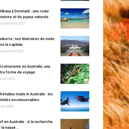
Albany à Denmark : une route
histoire et de joyaux naturels
 septembre 2022
nberra : nos itinéraires de visite
ns la capitale
septembre 2022
écotourisme en Australie, une
tre forme de voyage
 août 2022
rénaline made in Australie : les
tivités incontournables
août 2022
rf en Australie : A la recherche
 la vague...