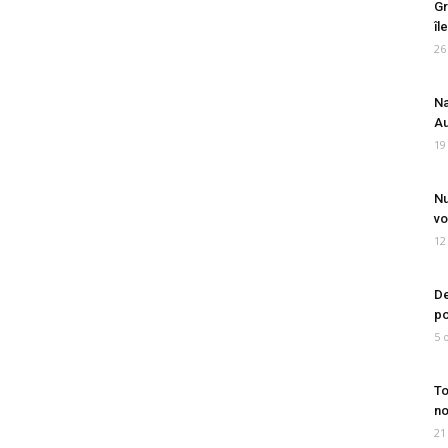
Gr
îl
26
Na
Au
19
Nu
vo
12
De
po
5 
To
no
21