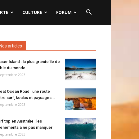
RTE
CULTURE
FORUM
Nos articles
aser Island : la plus grande île de
ble du monde
septembre 2023
eat Ocean Road : une route
tre surf, koalas et paysages...
septembre 2023
rf trip en Australie : les
énements à ne pas manquer
septembre 2023