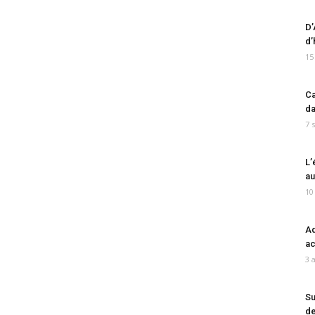
D’
d’
15
Ca
da
7 
L’
au
10
Ad
ac
3 
Su
de