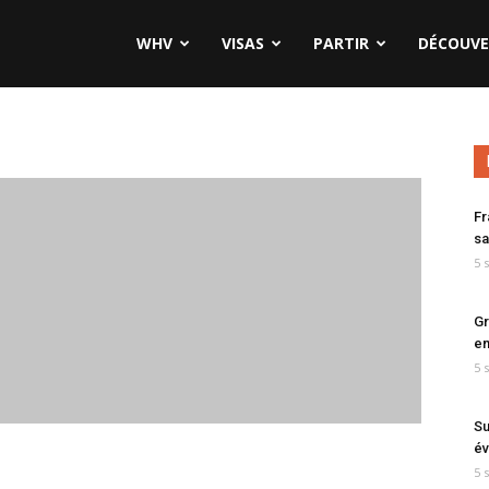
WHV
VISAS
PARTIR
DÉCOUVE
Fr
sa
5 
Gr
en
5 
Su
év
5 