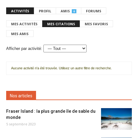
ACTIVITÉS
PROFIL
AMIS
FORUMS
0
MES ACTIVITÉS
MES CITATIONS
MES FAVORIS
MES AMIS
Afficher par activité:
Aucune activité n'a été trouvée. Utilisez un autre filtre de recherche.
Nos articles
Fraser Island : la plus grande île de sable du
monde
5 septembre 2023