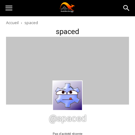
Australia-
Accueil
spaced
spaced
australie.com
@spaced
Pas d’activité récente