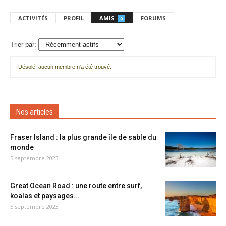
ACTIVITÉS
PROFIL
AMIS
FORUMS
0
Trier par:
Désolé, aucun membre n'a été trouvé.
Mes
amis
Nos articles
Fraser Island : la plus grande île de sable du
monde
5 septembre 2023
Great Ocean Road : une route entre surf,
koalas et paysages...
5 septembre 2023