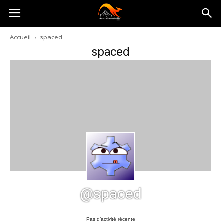
Australia-
Accueil
spaced
spaced
australie.com
@spaced
Pas d’activité récente