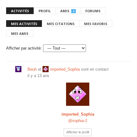
ACTIVITÉS
PROFIL
AMIS
FORUMS
3
MES ACTIVITÉS
MES CITATIONS
MES FAVORIS
MES AMIS
Afficher par activité:
Beuh
et
imported_Sophia
sont en contact
il y a 13 ans
imported_Sophia
@sophia-2
Afficher le profil