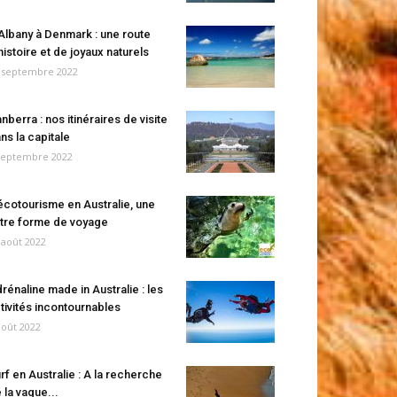
Albany à Denmark : une route
histoire et de joyaux naturels
 septembre 2022
nberra : nos itinéraires de visite
ns la capitale
septembre 2022
écotourisme en Australie, une
tre forme de voyage
 août 2022
rénaline made in Australie : les
tivités incontournables
août 2022
rf en Australie : A la recherche
 la vague...