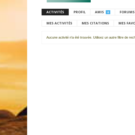
ACTIVITÉS
PROFIL
AMIS
FORUMS
0
MES ACTIVITÉS
MES CITATIONS
MES FAV
Aucune activité n'a été trouvée. Utilisez un autre filtre de re