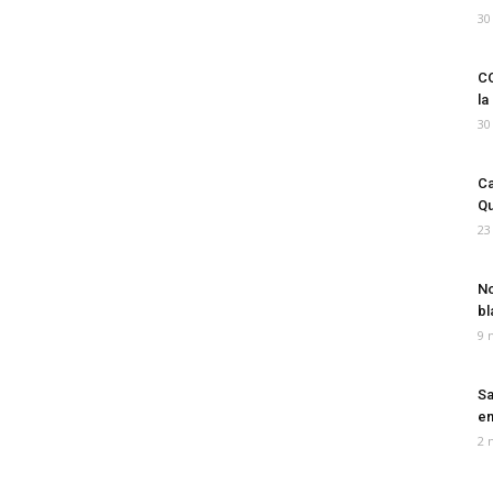
30
CO
la
30
Ca
Qu
23
No
bl
9 
Sa
em
2 