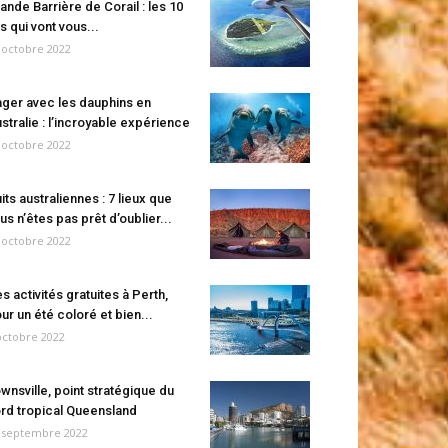
ande Barrière de Corail : les 10
es qui vont vous...
 octobre 2022
ger avec les dauphins en
stralie : l’incroyable expérience
 octobre 2022
its australiennes : 7 lieux que
us n’êtes pas prêt d’oublier...
 octobre 2022
s activités gratuites à Perth,
ur un été coloré et bien...
octobre 2022
wnsville, point stratégique du
rd tropical Queensland
 septembre 2022