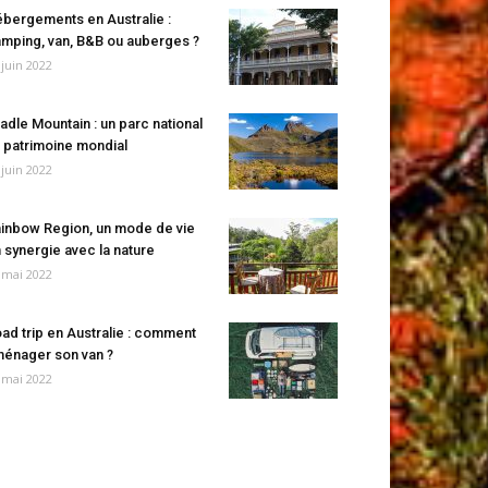
bergements en Australie :
mping, van, B&B ou auberges ?
 juin 2022
adle Mountain : un parc national
 patrimoine mondial
 juin 2022
inbow Region, un mode de vie
 synergie avec la nature
 mai 2022
ad trip en Australie : comment
énager son van ?
 mai 2022