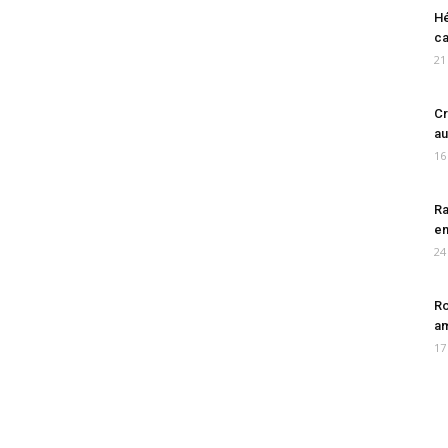
Hé
ca
21
Cr
au
16
Ra
en
24
Ro
am
17