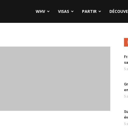
WHV
VISAS
PARTIR
DÉCOUVE
Fr
sa
5 
Gr
en
5 
Su
év
5 