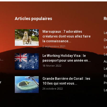
Articles populaires
R
Marsupiaux : 7 adorables
Le
créatures dont vous allez faire
Dé
la connaissance...
2 septembre 2021
Le
Le
Le Working Holiday Visa : le
...
passeport pour une année en...
Au
18 février 2022
Le
E
Grande Barrière de Corail : les
r
Pr
10 îles qui vont vous...
26 octobre 2022
Le