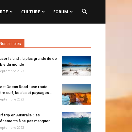
RTE
CULTURE
FORUM
Nos articles
aser Island : la plus grande île de
ble du monde
septembre 2023
eat Ocean Road : une route
tre surf, koalas et paysages...
septembre 2023
rf trip en Australie : les
énements à ne pas manquer
septembre 2023