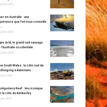
 juillet 2022
ier en Australie : une
périence que l’on vous conseille
...
 juillet 2022
pe Arid, le grand sud sauvage
 l’Australie occidentale
 juillet 2022
w South Wales : la côte sud de
llongong à Batemans...
juillet 2022
ntgomery Reef : lieu iconique
r la côte du Kimberley
 juin 2022