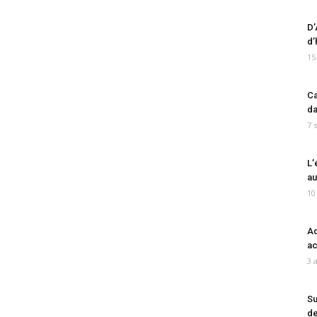
D’
d’
15
Ca
da
7 
L’
au
10
Ad
ac
3 
Su
de