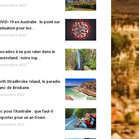
 novembre 2022
VID-19 en Australie : le point sur
 situation pour les...
 novembre 2022
scades à ne pas rater dans le
eensland : notre top...
 novembre 2022
rth Stradbroke Island, le paradis
anc de Brisbane
novembre 2022
c pour l’Australie : que faut-il
porter pour un an Down...
novembre 2022