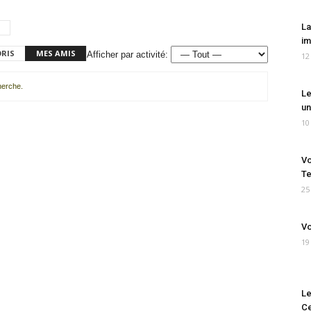
La
im
ORIS
MES AMIS
Afficher par activité:
12
cherche.
Le
un
10
Vo
Te
25
Vo
19
Le
Ce