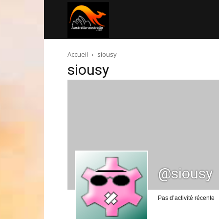
Australia-
Accueil
siousy
australie.com
siousy
@siousy
Pas d’activité récente