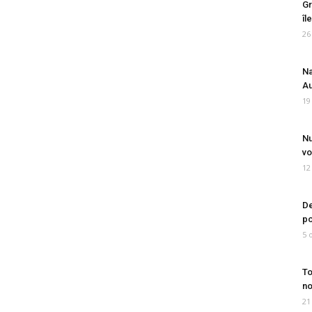
Gr
îl
26
Na
Au
19
Nu
vo
12
De
po
5 
To
no
21