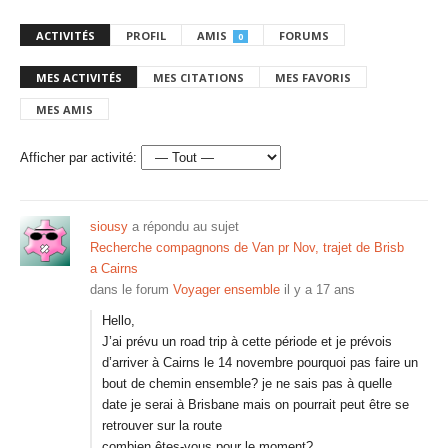
ACTIVITÉS
PROFIL
AMIS
FORUMS
0
MES ACTIVITÉS
MES CITATIONS
MES FAVORIS
MES AMIS
Afficher par activité:
siousy
a répondu au sujet
Recherche compagnons de Van pr Nov, trajet de Brisb
a Cairns
dans le forum
Voyager ensemble
il y a 17 ans
Hello,
J’ai prévu un road trip à cette période et je prévois
d’arriver à Cairns le 14 novembre pourquoi pas faire un
bout de chemin ensemble? je ne sais pas à quelle
date je serai à Brisbane mais on pourrait peut être se
retrouver sur la route
combien êtes-vous pour le moment?