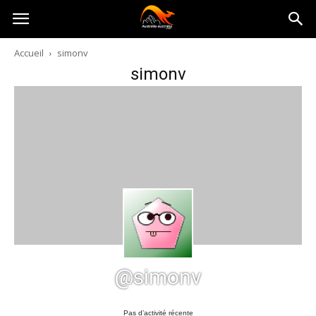
Australia-
Accueil
simonv
simonv
australie.com
@simonv
Pas d’activité récente