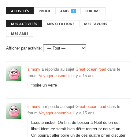
ACTIVITÉS
PROFIL
AMIS
FORUMS
0
MES ACTIVITÉS
MES CITATIONS
MES FAVORIS
MES AMIS
Afficher par activité:
simonv
a répondu au sujet
Great ocean road
dans le
forum
Voyager ensemble
il y a 15 ans
*boire un verre
simonv
a répondu au sujet
Great ocean road
dans le
forum
Voyager ensemble
il y a 15 ans
Ecoute nickel! On finit de bosser à Noël dc on est
libre! idem ce serait bien dêtre rentrer pr nouvel an.
On pourrait aller boire un de ces quatre pr en discuter