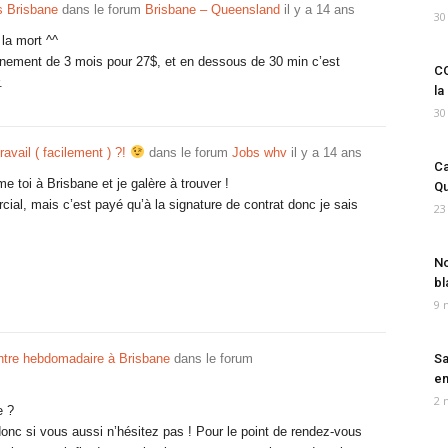
s Brisbane
dans le forum
Brisbane – Queensland
il y a 14 ans
30
la mort ^^
bonnement de 3 mois pour 27$, et en dessous de 30 min c’est
CO
.
la
30
ravail ( facilement ) ?!
dans le forum
Jobs whv
il y a 14 ans
Ca
e toi à Brisbane et je galère à trouver !
Qu
cial, mais c’est payé qu’à la signature de contrat donc je sais
23
No
bl
9 
ntre hebdomadaire à Brisbane
dans le forum
Sa
em
2 
e ?
onc si vous aussi n’hésitez pas ! Pour le point de rendez-vous