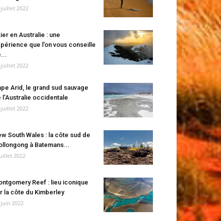
 juillet 2022
ier en Australie : une
périence que l’on vous conseille
...
 juillet 2022
pe Arid, le grand sud sauvage
 l’Australie occidentale
 juillet 2022
w South Wales : la côte sud de
llongong à Batemans...
juillet 2022
ntgomery Reef : lieu iconique
r la côte du Kimberley
 juin 2022