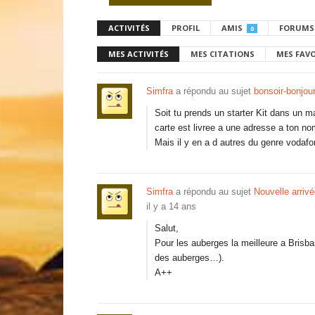
ACTIVITÉS
PROFIL
AMIS
FORUMS
0
MES ACTIVITÉS
MES CITATIONS
MES FAV
Simfra
a répondu au sujet
bonsoir-bonjou
Soit tu prends un starter Kit dans un m
carte est livree a une adresse a ton no
Mais il y en a d autres du genre vodafon
Simfra
a répondu au sujet
Nouvelle arrivé
il y a 14 ans
Salut,
Pour les auberges la meilleure a Brisb
des auberges…).
A++