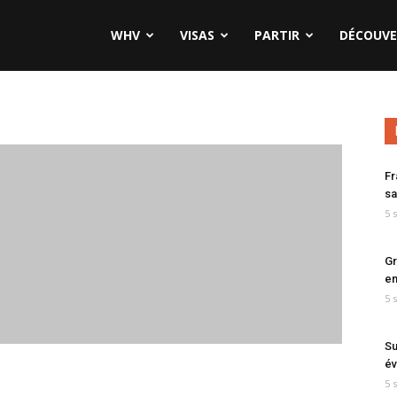
WHV
VISAS
PARTIR
DÉCOUVE
Fr
sa
5 
Gr
en
5 
Su
év
5 