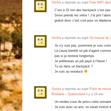
Simfra
a répondu au sujet
Free WIFI dan
C’est à 15 min des backpack c’est pas 
Sinon prends les vélos ! J’ai pris l’a
gratuit donc c’est cool pour se déplacer
Simfra
a répondu au sujet
Où trouver du t
Je n’y suis pas, justement je suis comm
Là j’aurai bientôt un job d’agent commer
pas si je resterai longtemps.
Je préfèrerais un job payé à l’heure !
Tu es dans un backpack ?
Je suis au wooduck
Simfra
a répondu au sujet
Point de renco
Brisbane – Queensland
il y a 14 ans
Un rendez-vous de prévu cette semain
Je suis avec un ami, on serait motivé d