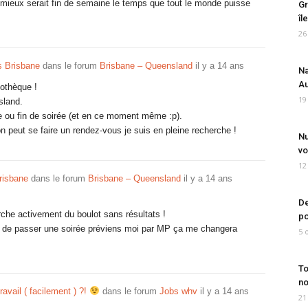
le mieux serait fin de semaine le temps que tout le monde puisse
Gr
îl
26
s Brisbane
dans le forum
Brisbane – Queensland
il y a 14 ans
Na
Au
iothèque !
19
sland.
ée ou fin de soirée (et en ce moment même :p).
 peut se faire un rendez-vous je suis en pleine recherche !
Nu
vo
12
risbane
dans le forum
Brisbane – Queensland
il y a 14 ans
De
rche activement du boulot sans résultats !
po
ou de passer une soirée préviens moi par MP ça me changera
5 
To
no
ravail ( facilement ) ?!
dans le forum
Jobs whv
il y a 14 ans
21