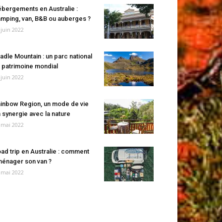
bergements en Australie :
mping, van, B&B ou auberges ?
 juin 2022
adle Mountain : un parc national
 patrimoine mondial
 juin 2022
inbow Region, un mode de vie
 synergie avec la nature
 mai 2022
ad trip en Australie : comment
énager son van ?
 mai 2022