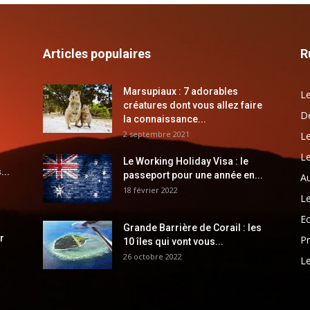
Articles populaires
R
Marsupiaux : 7 adorables
Le
créatures dont vous allez faire
Dé
la connaissance...
2 septembre 2021
Le
Le
Le Working Holiday Visa : le
...
passeport pour une année en...
Au
18 février 2022
Le
E
Grande Barrière de Corail : les
r
Pr
10 îles qui vont vous...
26 octobre 2022
Le