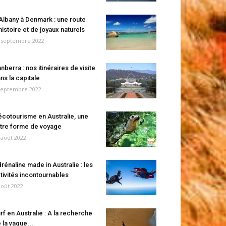
Albany à Denmark : une route
histoire et de joyaux naturels
 septembre 2022
nberra : nos itinéraires de visite
ns la capitale
septembre 2022
écotourisme en Australie, une
tre forme de voyage
 août 2022
rénaline made in Australie : les
tivités incontournables
août 2022
rf en Australie : A la recherche
 la vague...