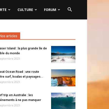
RTE
CULTURE
FORUM
Nos articles
aser Island : la plus grande île de
ble du monde
septembre 2023
eat Ocean Road : une route
tre surf, koalas et paysages...
septembre 2023
rf trip en Australie : les
énements à ne pas manquer
septembre 2023