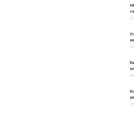
Hé
ca
21
Cr
au
16
Ra
en
24
Ro
am
17