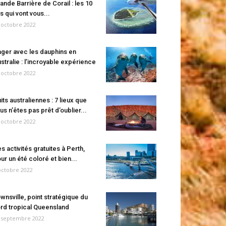
ande Barrière de Corail : les 10
es qui vont vous...
 octobre 2022
ger avec les dauphins en
stralie : l’incroyable expérience
 octobre 2022
its australiennes : 7 lieux que
us n’êtes pas prêt d’oublier...
 octobre 2022
s activités gratuites à Perth,
ur un été coloré et bien...
octobre 2022
wnsville, point stratégique du
rd tropical Queensland
 septembre 2022