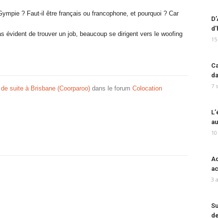
ympie ? Faut-il être français ou francophone, et pourquoi ? Car
D’
d’
s évident de trouver un job, beaucoup se dirigent vers le woofing
15
Ca
da
7 
de suite à Brisbane (Coorparoo)
dans le forum
Colocation
L’
au
10
Ad
ac
3 
Su
de