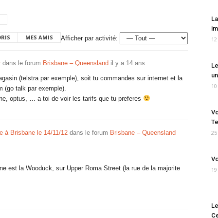
La
im
ORIS
MES AMIS
Afficher par activité:
12
r
dans le forum
Brisbane – Queensland
il y a 14 ans
Le
un
agasin (telstra par exemple), soit tu commandes sur internet et la
10
m (go talk par exemple).
e, optus, … a toi de voir les tarifs que tu preferes
Vo
Te
e à Brisbane le 14/11/12
dans le forum
Brisbane – Queensland
25
Vo
ane est la Wooduck, sur Upper Roma Street (la rue de la majorite
19
Le
Ce