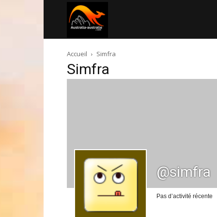
Australia-
Accueil
Simfra
australie.com
Simfra
@simfra
Pas d’activité récente