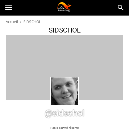
Australia-
Accueil
SIDSCHOL
SIDSCHOL
australie.com
@sidschol
Pas d’activité récente