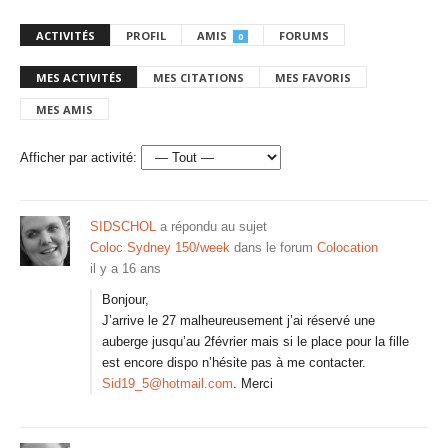
ACTIVITÉS
PROFIL
AMIS
FORUMS
0
MES ACTIVITÉS
MES CITATIONS
MES FAVORIS
MES AMIS
Afficher par activité:
SIDSCHOL
a répondu au sujet
Coloc Sydney 150/week
dans le forum
Colocation
il y a 16 ans
Bonjour,
J’arrive le 27 malheureusement j’ai réservé une
auberge jusqu’au 2février mais si le place pour la fille
est encore dispo n’hésite pas à me contacter.
Sid19_5@hotmail.com
. Merci