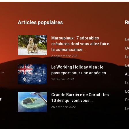
Articles populaires
R
Marsupiaux : 7 adorables
Le
créatures dont vous allez faire
Dé
la connaissance...
2 septembre 2021
Le
Le
Le Working Holiday Visa : le
...
passeport pour une année en...
Au
18 février 2022
Le
E
Grande Barrière de Corail : les
r
Pr
10 îles qui vont vous...
26 octobre 2022
Le