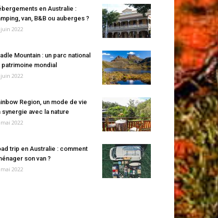
bergements en Australie :
mping, van, B&B ou auberges ?
 juin 2022
adle Mountain : un parc national
 patrimoine mondial
 juin 2022
inbow Region, un mode de vie
 synergie avec la nature
 mai 2022
ad trip en Australie : comment
énager son van ?
 mai 2022