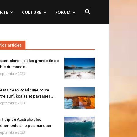
RTE
CULTURE
FORUM
Nos articles
aser Island : la plus grande île de
ble du monde
septembre 2023
eat Ocean Road : une route
tre surf, koalas et paysages...
septembre 2023
rf trip en Australie : les
énements à ne pas manquer
septembre 2023