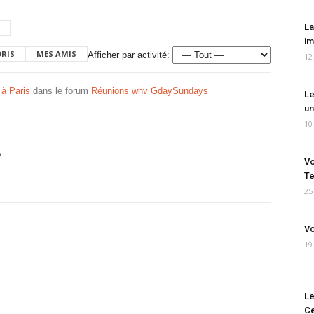
La
im
ORIS
MES AMIS
Afficher par activité:
12
 à Paris
dans le forum
Réunions whv GdaySundays
Le
un
10
?
Vo
Te
25
Vo
19
Le
Ce