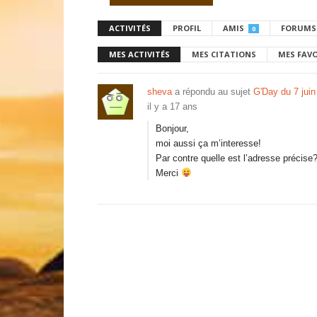
ACTIVITÉS
PROFIL
AMIS
FORUMS
0
MES ACTIVITÉS
MES CITATIONS
MES FAV
sheva
a répondu au sujet
G'Day du 7 juin
il y a 17 ans
Bonjour,
moi aussi ça m’interesse!
Par contre quelle est l’adresse précise
Merci