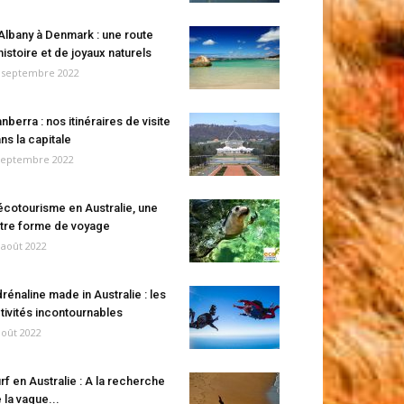
Albany à Denmark : une route
histoire et de joyaux naturels
 septembre 2022
nberra : nos itinéraires de visite
ns la capitale
septembre 2022
écotourisme en Australie, une
tre forme de voyage
 août 2022
rénaline made in Australie : les
tivités incontournables
août 2022
rf en Australie : A la recherche
 la vague...