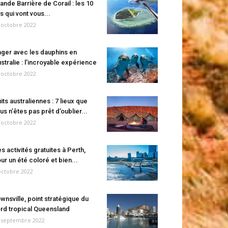
ande Barrière de Corail : les 10
es qui vont vous...
 octobre 2022
ger avec les dauphins en
stralie : l’incroyable expérience
 octobre 2022
its australiennes : 7 lieux que
us n’êtes pas prêt d’oublier...
 octobre 2022
s activités gratuites à Perth,
ur un été coloré et bien...
octobre 2022
wnsville, point stratégique du
rd tropical Queensland
 septembre 2022