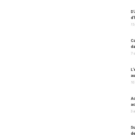
D’
d’
15
Ca
da
7 
L’
au
10
Ad
ac
3 
Su
de