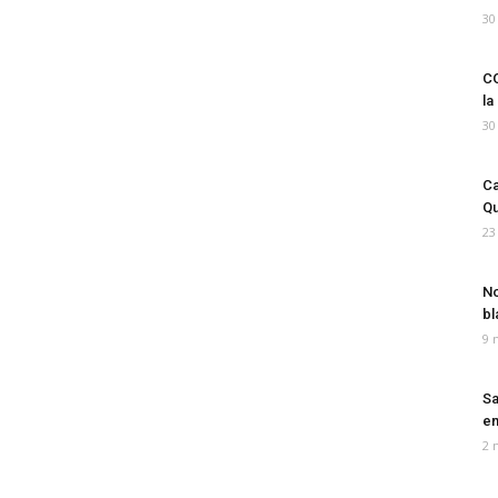
30
CO
la
30
Ca
Qu
23
No
bl
9 
Sa
em
2 