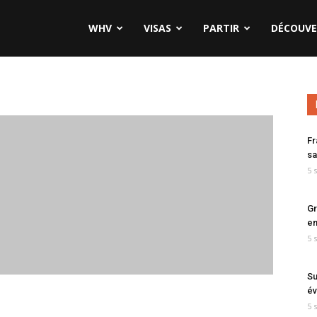
WHV
VISAS
PARTIR
DÉCOUVE
Fr
sa
5 
Gr
en
5 
Su
év
5 