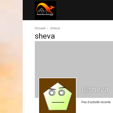
Australia-
Accueil
sheva
australie.com
sheva
@sheva
Pas d’activité récente