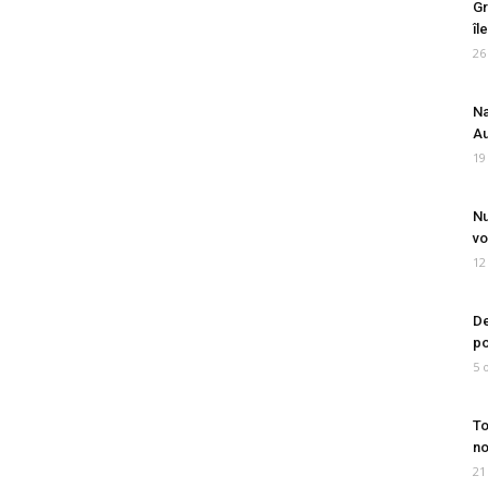
Gr
îl
26
Na
Au
19
Nu
vo
12
De
po
5 
To
no
21