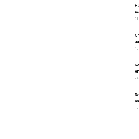
Hé
ca
21
Cr
au
16
Ra
en
24
Ro
am
17