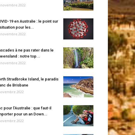
 novembre 2022
VID-19 en Australie : le point sur
 situation pour les...
 novembre 2022
scades à ne pas rater dans le
eensland : notre top...
 novembre 2022
rth Stradbroke Island, le paradis
anc de Brisbane
novembre 2022
c pour l’Australie : que faut-il
porter pour un an Down...
novembre 2022