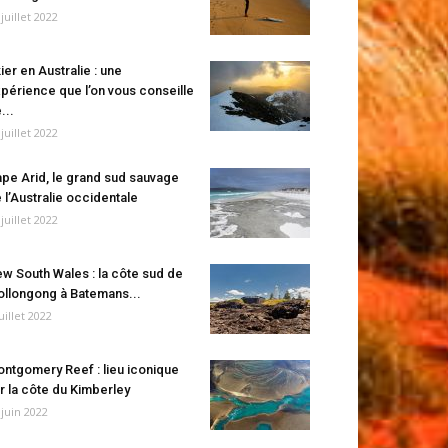
 juillet 2022
ier en Australie : une
périence que l’on vous conseille
...
 juillet 2022
pe Arid, le grand sud sauvage
 l’Australie occidentale
 juillet 2022
w South Wales : la côte sud de
llongong à Batemans...
juillet 2022
ntgomery Reef : lieu iconique
r la côte du Kimberley
 juin 2022