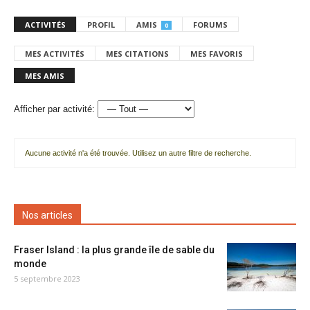
ACTIVITÉS
PROFIL
AMIS
FORUMS
0
MES ACTIVITÉS
MES CITATIONS
MES FAVORIS
MES AMIS
Afficher par activité:
Aucune activité n'a été trouvée. Utilisez un autre filtre de recherche.
Nos articles
Fraser Island : la plus grande île de sable du
monde
5 septembre 2023