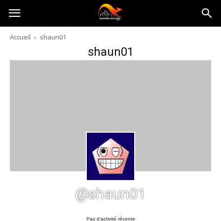
Australia-
Accueil
shaun01
shaun01
australie.com
@shaun01
Pas d’activité récente