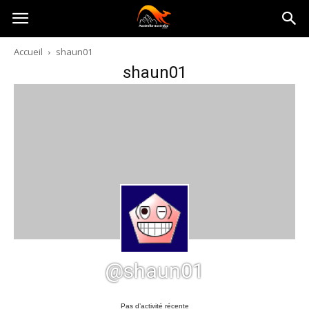
Australia-
Accueil
shaun01
shaun01
australie.com
@shaun01
Pas d’activité récente