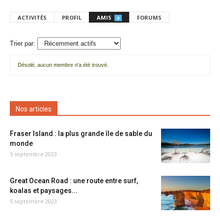
ACTIVITÉS
PROFIL
AMIS
FORUMS
0
Trier par:
Désolé, aucun membre n'a été trouvé.
Mes
amis
Nos articles
Fraser Island : la plus grande île de sable du
monde
5 septembre 2023
Great Ocean Road : une route entre surf,
koalas et paysages...
5 septembre 2023