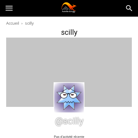
Australia-
Accueil
scilly
scilly
australie.com
@scilly
Pas d’activité récente