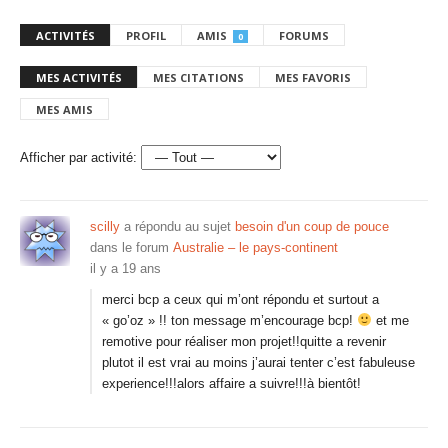
ACTIVITÉS
PROFIL
AMIS
FORUMS
0
MES ACTIVITÉS
MES CITATIONS
MES FAVORIS
MES AMIS
Afficher par activité:
scilly
a répondu au sujet
besoin d'un coup de pouce
dans le forum
Australie – le pays-continent
il y a 19 ans
merci bcp a ceux qui m’ont répondu et surtout a
« go’oz » !! ton message m’encourage bcp!
et me
remotive pour réaliser mon projet!!quitte a revenir
plutot il est vrai au moins j’aurai tenter c’est fabuleuse
experience!!!alors affaire a suivre!!!à bientôt!