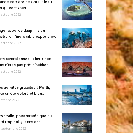
ande Barrière de Corail : les 10
es qui vont vous...
 octobre 2022
ger avec les dauphins en
stralie : l’incroyable expérience
 octobre 2022
its australiennes : 7 lieux que
us n’êtes pas prêt d’oublier...
 octobre 2022
s activités gratuites à Perth,
ur un été coloré et bien...
octobre 2022
wnsville, point stratégique du
rd tropical Queensland
 septembre 2022