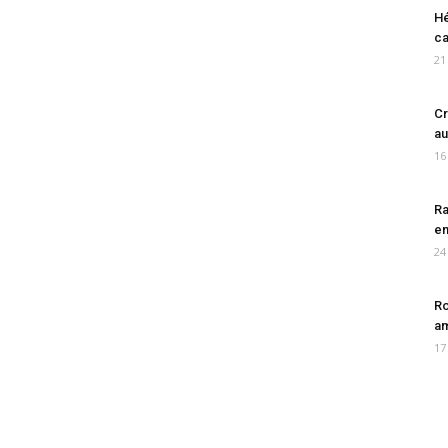
Hé
ca
21
Cr
au
16
Ra
en
24
Ro
am
17