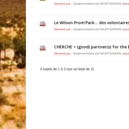
Démarré par :
SasithornAddict-mb-58c8f73264056
dans
Le Wilson Prom’Park… des volontaire
Démarré par :
SasithornAddict-mb-58c8f73264056
dans
CHERCHE > (good) partner(s) for the B
Démarré par :
SasithornAddict-mb-58c8f73264056
dans
3 sujets de 1 à 3 (sur un total de 3)