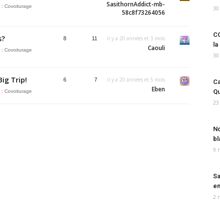
SasithornAddict-mb-
 :
Covoiturage
30
58c8f73264056
CO
s?
il y a 20 années et 3 mois
8
11
la
Caouli
 :
Covoiturage
30
ig Trip!
il y a 20 années et 5 mois
6
7
Ca
Eben
Qu
 :
Covoiturage
23
No
bl
9 
Sa
em
2 