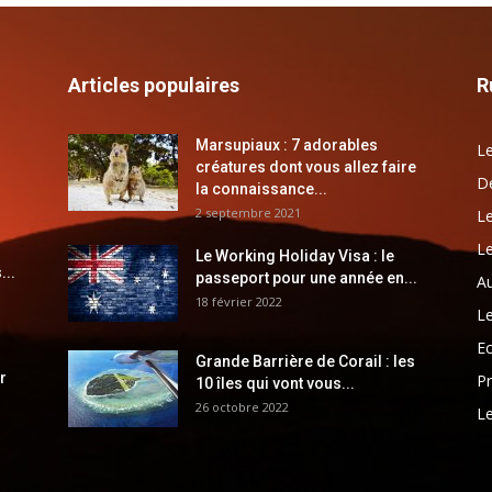
Articles populaires
R
Marsupiaux : 7 adorables
Le
créatures dont vous allez faire
Dé
la connaissance...
2 septembre 2021
Le
Le
Le Working Holiday Visa : le
...
passeport pour une année en...
Au
18 février 2022
Le
E
Grande Barrière de Corail : les
r
Pr
10 îles qui vont vous...
26 octobre 2022
Le