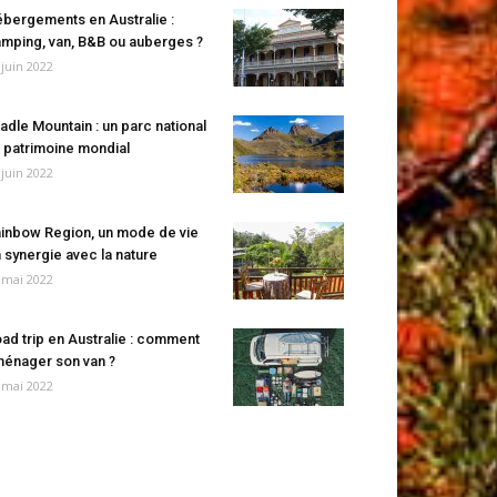
bergements en Australie :
mping, van, B&B ou auberges ?
 juin 2022
adle Mountain : un parc national
 patrimoine mondial
 juin 2022
inbow Region, un mode de vie
 synergie avec la nature
 mai 2022
ad trip en Australie : comment
énager son van ?
 mai 2022