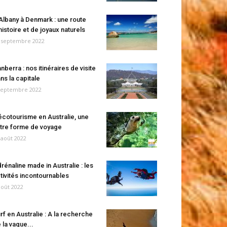
Albany à Denmark : une route
histoire et de joyaux naturels
 septembre 2022
nberra : nos itinéraires de visite
ns la capitale
septembre 2022
écotourisme en Australie, une
tre forme de voyage
 août 2022
rénaline made in Australie : les
tivités incontournables
août 2022
rf en Australie : A la recherche
 la vague...