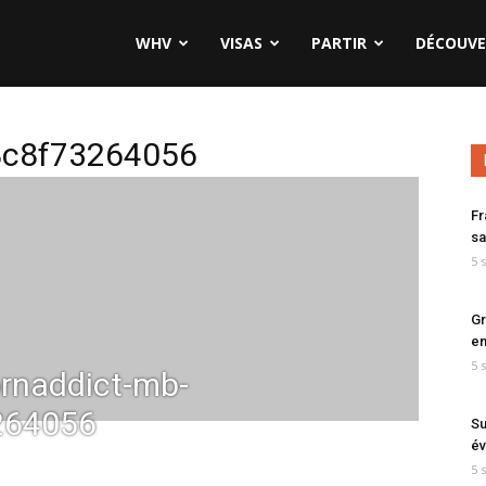
WHV
VISAS
PARTIR
DÉCOUVE
8c8f73264056
Fr
sa
5 
Gr
en
5 
rnaddict-mb-
264056
Su
év
5 