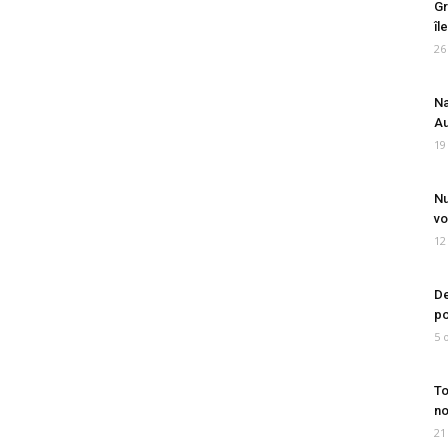
Gr
îl
26
Na
Au
19
Nu
vo
12
De
po
5 
To
no
21