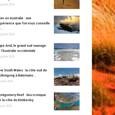
 juillet 2022
ier en Australie : une
périence que l’on vous conseille
...
 juillet 2022
pe Arid, le grand sud sauvage
 l’Australie occidentale
 juillet 2022
w South Wales : la côte sud de
llongong à Batemans...
juillet 2022
ntgomery Reef : lieu iconique
r la côte du Kimberley
 juin 2022