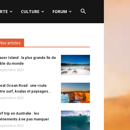
RTE
CULTURE
FORUM
Nos articles
aser Island : la plus grande île de
ble du monde
septembre 2023
eat Ocean Road : une route
tre surf, koalas et paysages...
septembre 2023
rf trip en Australie : les
énements à ne pas manquer
septembre 2023