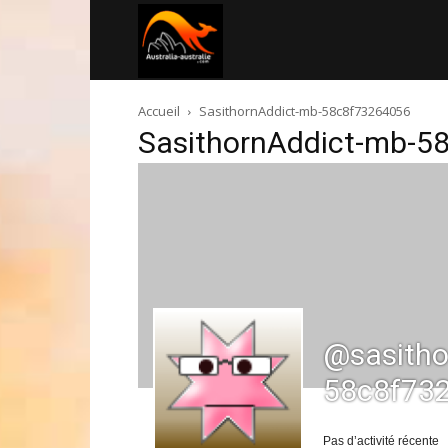
Australia-
Accueil
SasithornAddict-mb-58c8f73264056
australie.com
SasithornAddict-mb-5
@sasitho
58c8f73
Pas d’activité récente