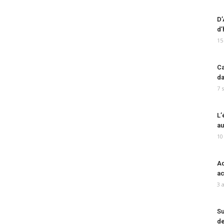
D’
d’
15
Ca
da
7 
L’
au
10
Ad
ac
3 
Su
de