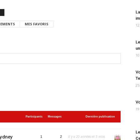
La
im
EMENTS
MES FAVORIS
12
Le
un
10
Vo
Te
25
Vo
19
Participants
Messages
Dernière publication
Le
Sydney
il y a 20 années et 3 mois
1
2
Ce