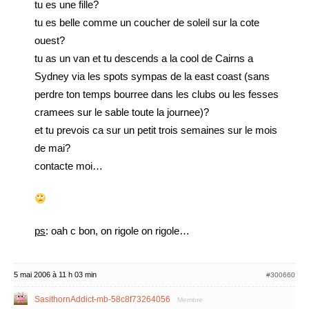
tu es une fille?
tu es belle comme un coucher de soleil sur la cote
ouest?
tu as un van et tu descends a la cool de Cairns a
Sydney via les spots sympas de la east coast (sans
perdre ton temps bourree dans les clubs ou les fesses
cramees sur le sable toute la journee)?
et tu prevois ca sur un petit trois semaines sur le mois
de mai?
contacte moi…
ps
: oah c bon, on rigole on rigole…
5 mai 2006 à 11 h 03 min
#300660
SasithornAddict-mb-58c8f73264056
Membre