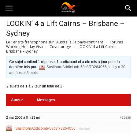
Australia-
LOOKIN’ 4 a Lift Cairns – Brisbane –
Sydney
australie.com
Le 1er site francophone sur l’Australie, le pays-continent
›
Forums
›
Working Holiday Visa
›
Covoiturage
›
LOOKIN’ 4 a Lift Cairns –
Brisbane – Sydney
Ce sujet contient 1 réponse, 1 participant et a été mis à jour pour la
dernière fois par
SasithornAddict-mb-58c8f73264056
, le
il y a 20
années et 3 mois
.
2 sujets de 1 à 2 (sur un total de 2)
Auteur
Messages
2 mai 2006 à 0 h 23 min
#65838
SasithornAddict-mb-58c8f73264056
Membre