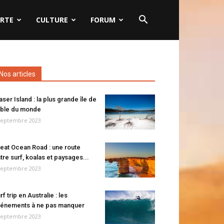
RTE
CULTURE
FORUM
Nos articles
aser Island : la plus grande île de
ble du monde
septembre 2023
eat Ocean Road : une route
tre surf, koalas et paysages...
septembre 2023
rf trip en Australie : les
énements à ne pas manquer
septembre 2023