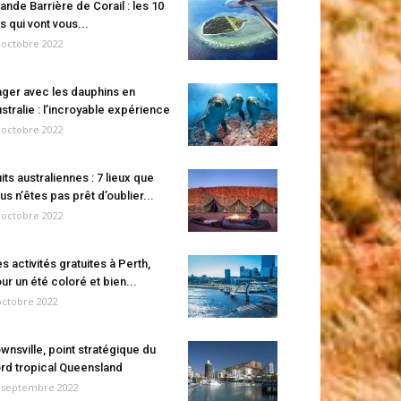
ande Barrière de Corail : les 10
es qui vont vous...
 octobre 2022
ger avec les dauphins en
stralie : l’incroyable expérience
 octobre 2022
its australiennes : 7 lieux que
us n’êtes pas prêt d’oublier...
 octobre 2022
s activités gratuites à Perth,
ur un été coloré et bien...
octobre 2022
wnsville, point stratégique du
rd tropical Queensland
 septembre 2022