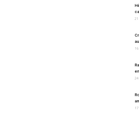
Hé
ca
21
Cr
au
16
Ra
en
24
Ro
am
17