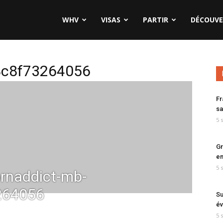
WHV
VISAS
PARTIR
DÉCOUVE
8c8f73264056
Fr
sa
5 
Gr
en
5 
rnaddict-mb-
264056
Su
év
5 