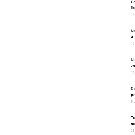
Gr
îl
26
Na
Au
19
Nu
vo
12
De
po
5 
To
no
21