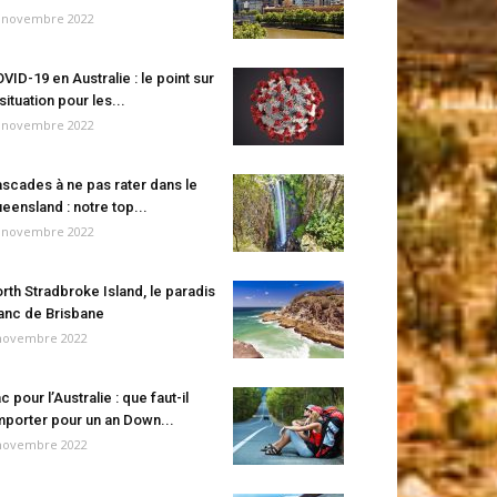
 novembre 2022
VID-19 en Australie : le point sur
 situation pour les...
 novembre 2022
scades à ne pas rater dans le
eensland : notre top...
 novembre 2022
rth Stradbroke Island, le paradis
anc de Brisbane
novembre 2022
c pour l’Australie : que faut-il
porter pour un an Down...
novembre 2022