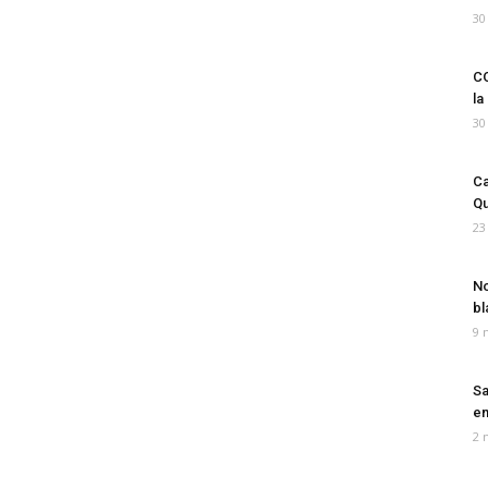
30
CO
la
30
Ca
Qu
23
No
bl
9 
Sa
em
2 