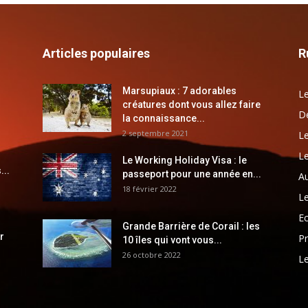
Articles populaires
R
Marsupiaux : 7 adorables
Le
créatures dont vous allez faire
Dé
la connaissance...
2 septembre 2021
Le
Le
Le Working Holiday Visa : le
...
passeport pour une année en...
Au
18 février 2022
Le
E
Grande Barrière de Corail : les
r
Pr
10 îles qui vont vous...
26 octobre 2022
Le