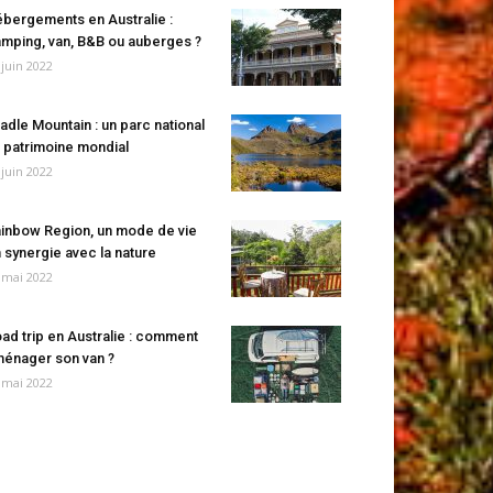
bergements en Australie :
mping, van, B&B ou auberges ?
 juin 2022
adle Mountain : un parc national
 patrimoine mondial
 juin 2022
inbow Region, un mode de vie
 synergie avec la nature
 mai 2022
ad trip en Australie : comment
énager son van ?
 mai 2022