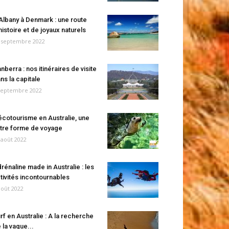
Albany à Denmark : une route
histoire et de joyaux naturels
 septembre 2022
nberra : nos itinéraires de visite
ns la capitale
septembre 2022
écotourisme en Australie, une
tre forme de voyage
 août 2022
rénaline made in Australie : les
tivités incontournables
août 2022
rf en Australie : A la recherche
 la vague...