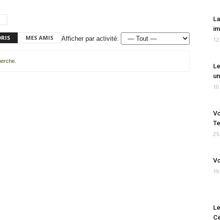
La
im
ORIS
MES AMIS
Afficher par activité:
12
cherche.
Le
un
10
Vo
Te
25
Vo
19
Le
Ce