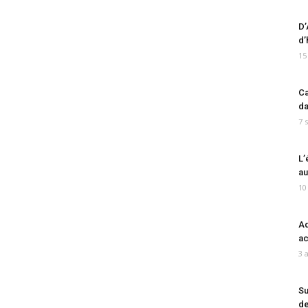
D’
d’
15
Ca
da
7 
L’
au
10
Ad
ac
3 
Su
de