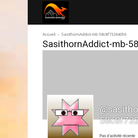
Australia-
Accueil
SasithornAddict-mb-58c8f73264056
australie.com
SasithornAddict-mb-5
@sasitho
58c8f73
Pas d’activité récente