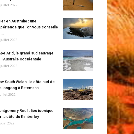
 juillet 2022
ier en Australie : une
périence que l’on vous conseille
...
 juillet 2022
pe Arid, le grand sud sauvage
 l’Australie occidentale
 juillet 2022
w South Wales : la côte sud de
llongong à Batemans...
juillet 2022
ntgomery Reef : lieu iconique
r la côte du Kimberley
 juin 2022