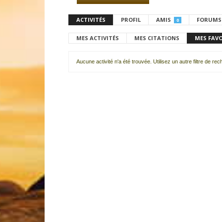
ACTIVITÉS
PROFIL
AMIS
FORUMS
0
MES ACTIVITÉS
MES CITATIONS
MES FAV
Aucune activité n'a été trouvée. Utilisez un autre filtre de re