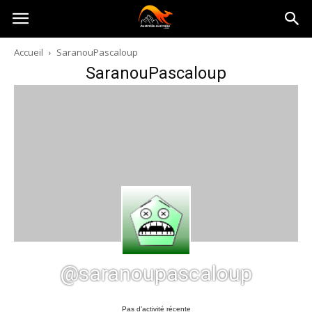
Australia-
Accueil
SaranouPascaloup
SaranouPascaloup
australie.com
@saranoupascaloup
Pas d’activité récente