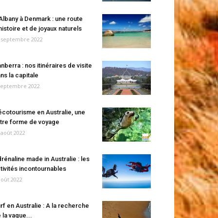
Albany à Denmark : une route
histoire et de joyaux naturels
 septembre 2022
nberra : nos itinéraires de visite
ns la capitale
septembre 2022
écotourisme en Australie, une
tre forme de voyage
 août 2022
rénaline made in Australie : les
tivités incontournables
août 2022
rf en Australie : A la recherche
 la vague...