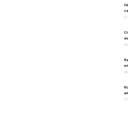
Hé
ca
21
Cr
au
16
Ra
en
24
Ro
am
17