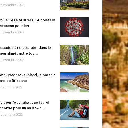
 novembre 2022
VID-19 en Australie : le point sur
 situation pour les...
 novembre 2022
scades à ne pas rater dans le
eensland : notre top...
 novembre 2022
rth Stradbroke Island, le paradis
anc de Brisbane
novembre 2022
c pour l’Australie : que faut-il
porter pour un an Down...
novembre 2022