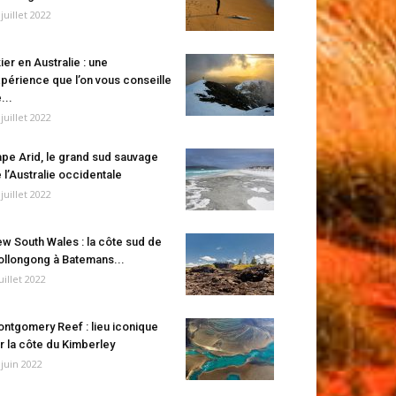
 juillet 2022
ier en Australie : une
périence que l’on vous conseille
...
 juillet 2022
pe Arid, le grand sud sauvage
 l’Australie occidentale
 juillet 2022
w South Wales : la côte sud de
llongong à Batemans...
juillet 2022
ntgomery Reef : lieu iconique
r la côte du Kimberley
 juin 2022