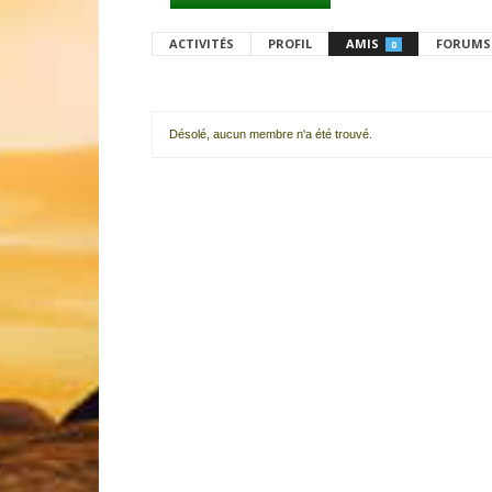
ACTIVITÉS
PROFIL
AMIS
FORUMS
0
Désolé, aucun membre n'a été trouvé.
Mes
amis