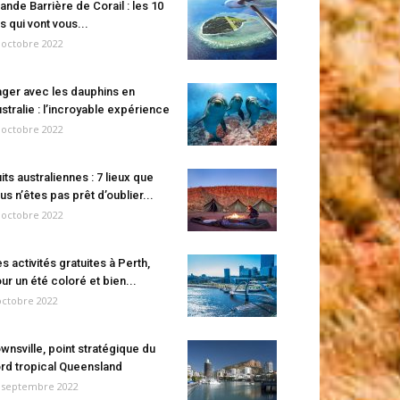
ande Barrière de Corail : les 10
es qui vont vous...
 octobre 2022
ger avec les dauphins en
stralie : l’incroyable expérience
 octobre 2022
its australiennes : 7 lieux que
us n’êtes pas prêt d’oublier...
 octobre 2022
s activités gratuites à Perth,
ur un été coloré et bien...
octobre 2022
wnsville, point stratégique du
rd tropical Queensland
 septembre 2022