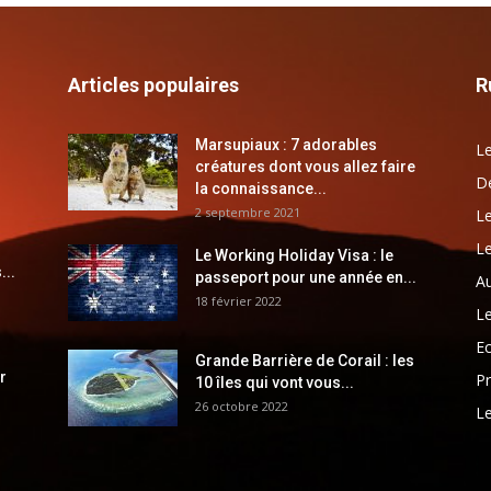
Articles populaires
R
Marsupiaux : 7 adorables
Le
créatures dont vous allez faire
Dé
la connaissance...
2 septembre 2021
Le
Le
Le Working Holiday Visa : le
...
passeport pour une année en...
Au
18 février 2022
Le
E
Grande Barrière de Corail : les
r
Pr
10 îles qui vont vous...
26 octobre 2022
Le