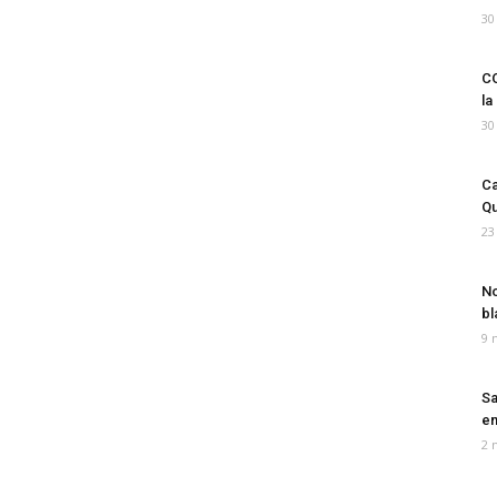
30
CO
la
30
Ca
Qu
23
No
bl
9 
Sa
em
2 