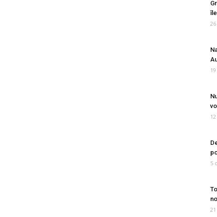
Gr
îl
26
Na
Au
19
Nu
vo
12
De
po
5 
To
no
21