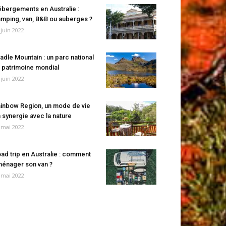
bergements en Australie :
mping, van, B&B ou auberges ?
 juin 2022
adle Mountain : un parc national
 patrimoine mondial
 juin 2022
inbow Region, un mode de vie
 synergie avec la nature
 mai 2022
ad trip en Australie : comment
énager son van ?
 mai 2022