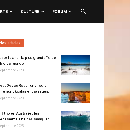
RTE
CULTURE
FORUM
Nos articles
aser Island : la plus grande île de
ble du monde
septembre 2023
eat Ocean Road : une route
tre surf, koalas et paysages...
septembre 2023
rf trip en Australie : les
énements à ne pas manquer
septembre 2023