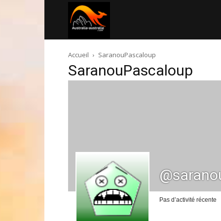
Australia-
Accueil
SaranouPascaloup
australie.com
SaranouPascaloup
@sarano
Pas d’activité récente