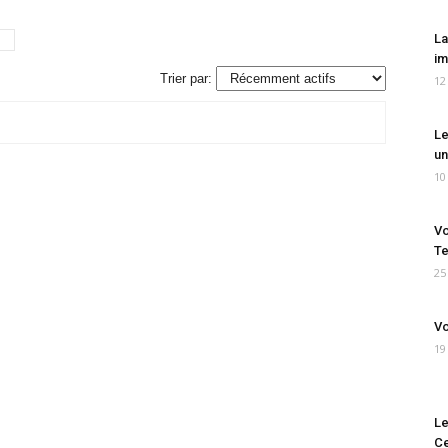
La
im
Trier par:
12
Le
un
10
Vo
Te
25
Vo
19
Le
Ce