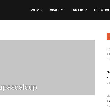
WHV
VISAS
PARTIR
DÉCOUVE
Fr
sa
5 
Gr
en
5 
upascaloup
Su
év
5 