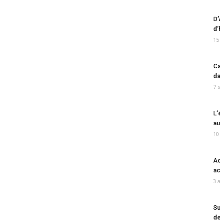
D’
d’
15
Ca
da
7 
L’
au
10
Ad
ac
3 
Su
de