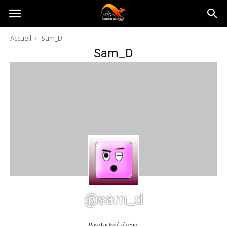
Australia-
Accueil
Sam_D
Sam_D
australie.com
@sam_d
Pas d’activité récente