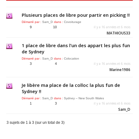
Plusieurs places de libre pour partir en picking !!
Démarré par :
Sam_D
dans :
Covoiturage
il y a 16 années et 6 mois
9
10
MATHIOUS33
1 place de libre dans l’un des appart les plus fun
de Sydney
Démarré par :
Sam_D
dans :
Colocation
il y a 16 années et 6 mois
3
4
Marine1986
Je libère ma place de la colloc la plus fun de
Sydney !!
Démarré par :
Sam_D
dans :
Sydney – New South Wales
il y a 16 années et 6 mois
1
3
Sam_D
3 sujets de 1 à 3 (sur un total de 3)