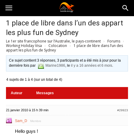
Australia-
1 place de libre dans l’un des appart
les plus fun de Sydney
australie.com
Le 1er site francophone sur l’Australie, le pays-continent
›
Forums
›
Working Holiday Visa
›
Colocation
›
1 place de libre dans l’un des
appart les plus fun de Sydney
Ce sujet contient 3 réponses, 3 participants et a été mis à jour pour la
dernière fois par
Marine1986
, le
il y a 16 années et 6 mois
.
4 sujets de 1 à 4 (sur un total de 4)
Auteur
Messages
21 janvier 2010 à 15 h 39 min
#29923
Sam_D
Membre
Hello guys !