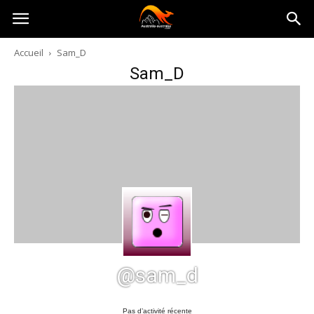
Australia-
Accueil
Sam_D
Sam_D
australie.com
@sam_d
Pas d’activité récente