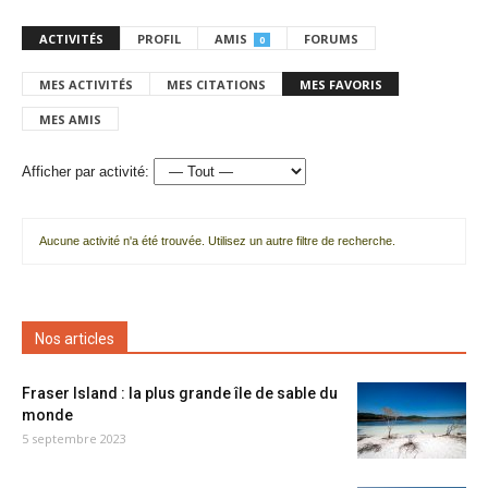
ACTIVITÉS
PROFIL
AMIS
FORUMS
0
MES ACTIVITÉS
MES CITATIONS
MES FAVORIS
MES AMIS
Afficher par activité:
Aucune activité n'a été trouvée. Utilisez un autre filtre de recherche.
Nos articles
Fraser Island : la plus grande île de sable du
monde
5 septembre 2023