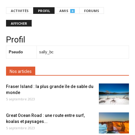
ACTIVITÉS
PROFIL
AMIS
FORUMS
0
AFFICHER
Profil
Pseudo
sally_bc
Nos articles
Fraser Island : la plus grande île de sable du
monde
5 septembre 2023
Great Ocean Road : une route entre surf,
koalas et paysages...
5 septembre 2023