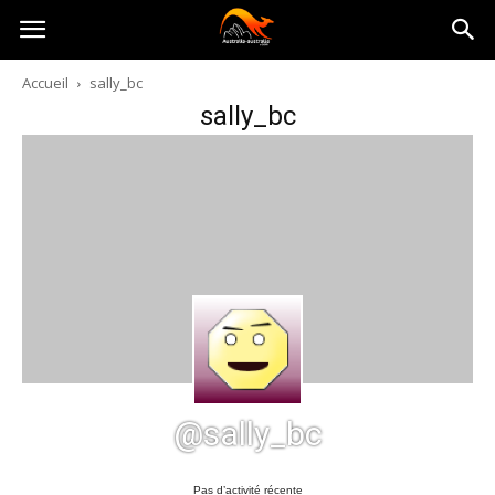
Australia-
Accueil
sally_bc
sally_bc
australie.com
@sally_bc
Pas d’activité récente