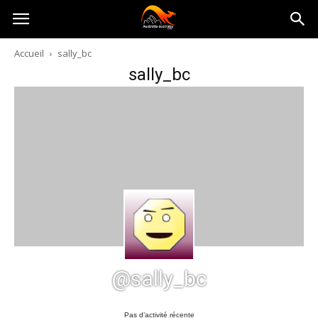
Australia-
Accueil
sally_bc
sally_bc
australie.com
@sally_bc
Pas d’activité récente