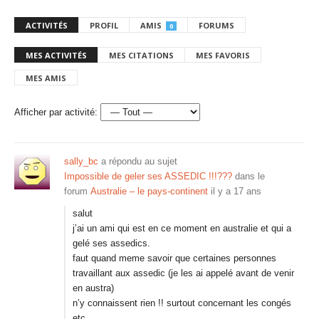
ACTIVITÉS
PROFIL
AMIS
FORUMS
0
MES ACTIVITÉS
MES CITATIONS
MES FAVORIS
MES AMIS
Afficher par activité:
sally_bc
a répondu au sujet
Impossible de geler ses ASSEDIC !!!???
dans le
forum
Australie – le pays-continent
il y a 17 ans
salut
j’ai un ami qui est en ce moment en australie et qui a
gelé ses assedics.
faut quand meme savoir que certaines personnes
travaillant aux assedic (je les ai appelé avant de venir
en austra)
n’y connaissent rien !! surtout concernant les congés
etc…